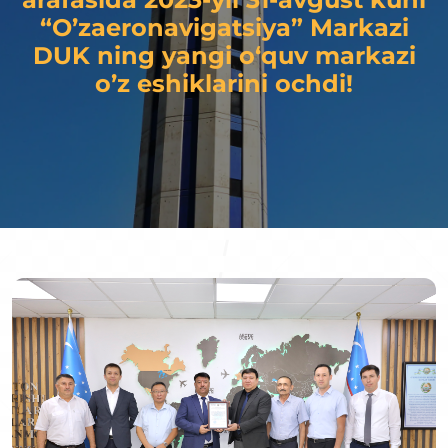
“O’zaeronavigatsiya” Markazi
DUK ning yangi o‘quv markazi
o’z eshiklarini ochdi!