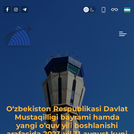
O‘zbekiston Respublikasi Davlat
Mustaqilligi bayrami hamda
yangi o’quv yili boshlanishi
arafasida 2023-yil 31-avgust kuni