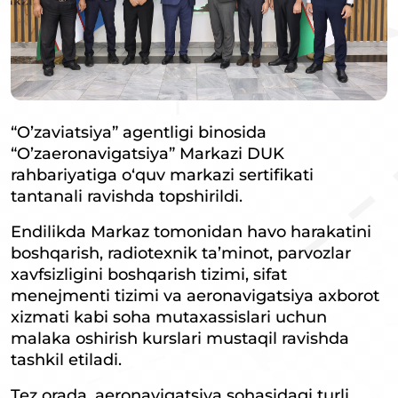
“O’zaviatsiya” agentligi binosida
“O’zaeronavigatsiya” Markazi DUK
rahbariyatiga o‘quv markazi sertifikati
tantanali ravishda topshirildi.
Endilikda Markaz tomonidan havo harakatini
boshqarish, radiotexnik ta’minot, parvozlar
xavfsizligini boshqarish tizimi, sifat
menejmenti tizimi va aeronavigatsiya axborot
xizmati kabi soha mutaxassislari uchun
malaka oshirish kurslari mustaqil ravishda
tashkil etiladi.
Tez orada, aeronavigatsiya sohasidagi turli