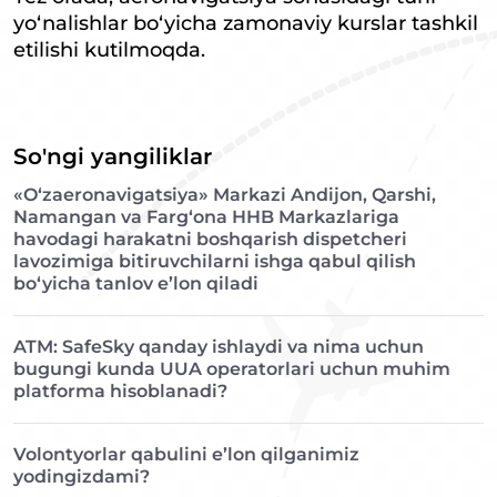
yo‘nalishlar bo‘yicha zamonaviy kurslar tashkil
etilishi kutilmoqda.
So'ngi yangiliklar
«O‘zaeronavigatsiya» Markazi Andijon, Qarshi,
Namangan va Farg‘ona HHB Markazlariga
havodagi harakatni boshqarish dispetcheri
lavozimiga bitiruvchilarni ishga qabul qilish
bo‘yicha tanlov e’lon qiladi
ATM: SafeSky qanday ishlaydi va nima uchun
bugungi kunda UUA operatorlari uchun muhim
platforma hisoblanadi?
Volontyorlar qabulini e’lon qilganimiz
yodingizdami?