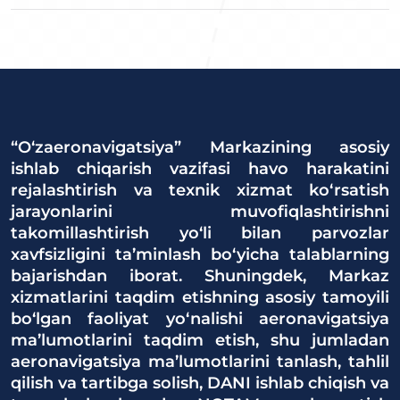
“O‘zaeronavigatsiya” Markazining asosiy
ishlab chiqarish vazifasi havo harakatini
rejalashtirish va texnik xizmat ko‘rsatish
jarayonlarini muvofiqlashtirishni
takomillashtirish yo‘li bilan parvozlar
xavfsizligini ta’minlash bo‘yicha talablarning
bajarishdan iborat. Shuningdek, Markaz
xizmatlarini taqdim etishning asosiy tamoyili
bo‘lgan faoliyat yo‘nalishi aeronavigatsiya
ma’lumotlarini taqdim etish, shu jumladan
aeronavigatsiya ma’lumotlarini tanlash, tahlil
qilish va tartibga solish, DANI ishlab chiqish va