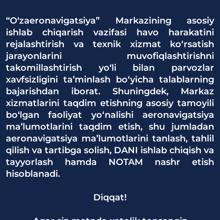
“O‘zaeronavigatsiya” Markazining asosiy
ishlab chiqarish vazifasi havo harakatini
rejalashtirish va texnik xizmat ko‘rsatish
jarayonlarini muvofiqlashtirishni
takomillashtirish yo‘li bilan parvozlar
xavfsizligini ta’minlash bo‘yicha talablarning
bajarishdan iborat. Shuningdek, Markaz
xizmatlarini taqdim etishning asosiy tamoyili
bo‘lgan faoliyat yo‘nalishi aeronavigatsiya
ma’lumotlarini taqdim etish, shu jumladan
aeronavigatsiya ma’lumotlarini tanlash, tahlil
qilish va tartibga solish, DANI ishlab chiqish va
tayyorlash hamda NOTAM nashr etish
hisoblanadi.
Diqqat!