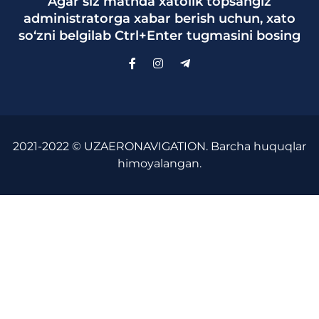
Agar siz matnda xatolik topsangiz
administratorga xabar berish uchun, xato
so‘zni belgilab Ctrl+Enter tugmasini bosing
2021-2022 © UZAERONAVIGATION. Barcha huquqlar
himoyalangan.