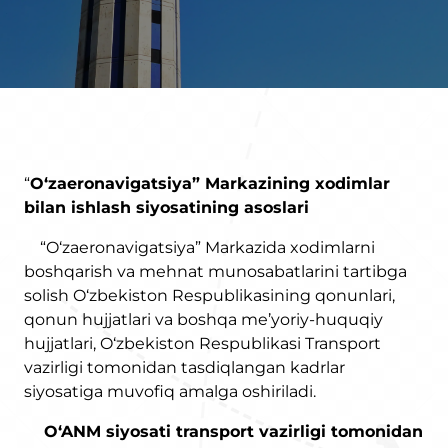
“
O‘zaeronavigatsiya” Markazining xodimlar
bilan ishlash siyosatining asoslari
“O‘zaeronavigatsiya” Markazida xodimlarni
boshqarish va mehnat munosabatlarini tartibga
solish O‘zbekiston Respublikasining qonunlari,
qonun hujjatlari va boshqa me’yoriy-huquqiy
hujjatlari, O‘zbekiston Respublikasi Transport
vazirligi tomonidan tasdiqlangan kadrlar
siyosatiga muvofiq amalga oshiriladi.
O‘ANM siyosati transport vazirligi tomonidan