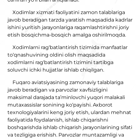
Xodimlar xizmati faoliyatini zamon talablariga
javob beradigan tarzda yaratish maqsadida kadrlar
ishini yuritish jarayonlariga raqamlashtirishni joriy
etish bosqichma-bosqich amalga oshirilmoqda.
Xodimlarni rag‘batlantirish tizimida manfaatlar
to‘qnashuvining oldini olish maqsadida
xodimlarni rag‘batlantirish tizimini tartibga
soluvchi ichki hujjatlar ishlab chiqilgan.
Fuqaro aviatsiyasining zamonaviy talablariga
javob beradigan va parvozlar xavfsizligini
maksimal darajada ta’minlovchi yuqori malakali
mutaxassislar sonining ko‘payishi. Axborot
texnologiyalarini keng joriy etish, ulardan mehnat
faoliyatida foydalanish, ishlab chiqarishni
boshqarishda ishlab chiqarish jarayonlarining sifati
va tezligiga erishish. Parvozlar muntazamligi va