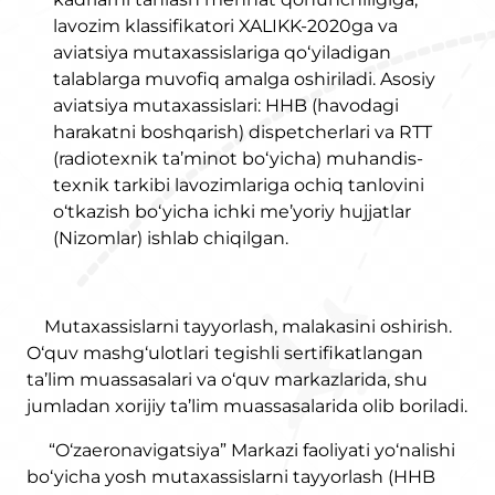
lavozim klassifikatori XALIKK-2020ga va
aviatsiya mutaxassislariga qo‘yiladigan
talablarga muvofiq amalga oshiriladi. Asosiy
aviatsiya mutaxassislari: HHB (havodagi
harakatni boshqarish) dispetcherlari va RTT
(radiotexnik ta’minot bo‘yicha) muhandis-
texnik tarkibi lavozimlariga ochiq tanlovini
o‘tkazish bo‘yicha ichki me’yoriy hujjatlar
(Nizomlar) ishlab chiqilgan.
Mutaxassislarni tayyorlash, malakasini oshirish.
O‘quv mashg‘ulotlari
tegishli sertifikatlangan
ta’lim muassasalari va o‘quv markazlarida, shu
jumladan xorijiy ta’lim muassasalarida olib boriladi.
“O‘zaeronavigatsiya” Markazi faoliyati yo‘nalishi
bo‘yicha yosh mutaxassislarni tayyorlash (HHB