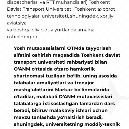
dispetcherlari va RTT muhandislari) Toshkent
Davlat Transport Universiteti, Toshkent axborot
texnologiyalari universiteti, shuningdek, xorijiy
aviatsiya
va boshqa oliy o‘quv yurtlarida amalga
oshirilmoqda.
Yosh mutaxassislarni OTMda tayyorlash
sifatini oshirish maqsadida Toshkent davlat
transport universiteti rahbariyati bilan
O‘ANM o‘rtasida o‘zaro hamkorlik
shartnomasi tuzilgan bo‘lib, uning asosida
talabalar amaliyotlari va trenajor
mashg‘ulotlarini Markaz bo‘linmalarida
o‘tadilar, malakali O‘ANM mutaxassislari
talabalarga ixtisoslashgan fanlardan dars
beradi, bitiruv malakaviy ishlari uchun
mavzu tanlashda yo‘naltirish beradi,
shuningdek, universitetning moddiy-texnik