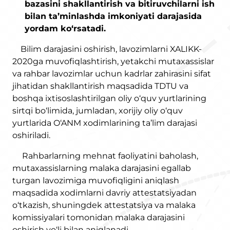
bazasini shakllantirish va bitiruvchilarni ish
bilan ta’minlashda imkoniyati darajasida
yordam ko‘rsatadi.
Bilim darajasini oshirish, lavozimlarni XALIKK-
2020ga muvofiqlashtirish, yetakchi mutaxassislar
va rahbar lavozimlar uchun kadrlar zahirasini sifat
jihatidan shakllantirish maqsadida TDTU va
boshqa ixtisoslashtirilgan oliy o‘quv yurtlarining
sirtqi bo‘limida, jumladan, xorijiy oliy o‘quv
yurtlarida O‘ANM xodimlarining ta’lim darajasi
oshiriladi.
Rahbarlarning mehnat faoliyatini baholash,
mutaxassislarning malaka darajasini egallab
turgan lavozimiga muvofiqligini aniqlash
maqsadida xodimlarni davriy attestatsiyadan
o‘tkazish, shuningdek attestatsiya va malaka
komissiyalari tomonidan malaka darajasini
oshirish yo‘li bilan aniqlanadi.