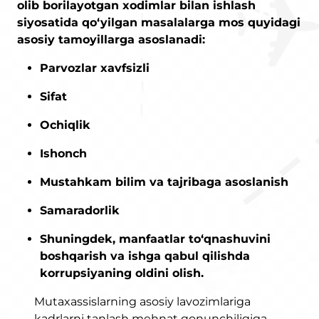
olib borilayotgan xodimlar bilan ishlash
siyosatida qo‘yilgan masalalarga mos quyidagi
asosiy tamoyillarga asoslanadi:
Parvozlar xavfsizli
Sifat
Ochiqlik
Ishonch
Mustahkam bilim va tajribaga asoslanish
Samaradorlik
Shuningdek, manfaatlar to‘qnashuvini
boshqarish va ishga qabul qilishda
korrupsiyaning oldini olish.
Mutaxassislarning asosiy lavozimlariga
kadrlarni tanlash mehnat qonunchiligiga,