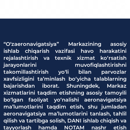
“O‘zaeronavigatsiya” Markazining asosiy
ishlab chiqarish vazifasi havo harakatini
rejalashtirish va texnik xizmat ko‘rsatish
jarayonlarini muvofiqlashtirishni
takomillashtirish yo‘li bilan parvozlar
xavfsizligini ta’minlash bo‘yicha talablarning
bajarishdan iborat. Shuningdek, Markaz
xizmatlarini taqdim etishning asosiy tamoyili
bo‘lgan faoliyat yo‘nalishi aeronavigatsiya
ma’lumotlarini taqdim etish, shu jumladan
aeronavigatsiya ma’lumotlarini tanlash, tahlil
qilish va tartibga solish, DANI ishlab chiqish va
tayyorlash hamda NOTAM nashr etish