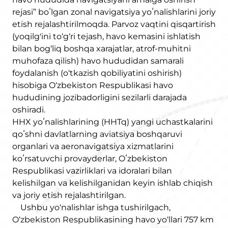
rejasi” boʻlgan zonal navigatsiya yoʻnalishlarini joriy
etish rejalashtirilmoqda. Parvoz vaqtini qisqartirish
(yoqilg'ini to‘g‘ri tejash, havo kemasini ishlatish
bilan bog‘liq boshqa xarajatlar, atrof-muhitni
muhofaza qilish) havo hududidan samarali
foydalanish (o‘tkazish qobiliyatini oshirish)
hisobiga O‘zbekiston Respublikasi havo
hududining jozibadorligini sezilarli darajada
oshiradi.
HHX yoʻnalishlarining (HHTq) yangi uchastkalarini
qoʻshni davlatlarning aviatsiya boshqaruvi
organlari va aeronavigatsiya xizmatlarini
koʻrsatuvchi provayderlar, Oʻzbekiston
Respublikasi vazirliklari va idoralari bilan
kelishilgan va kelishilganidan keyin ishlab chiqish
va joriy etish rejalashtirilgan.
Ushbu yo‘nalishlar ishga tushirilgach,
O‘zbekiston Respublikasining havo yo‘llari 757 km