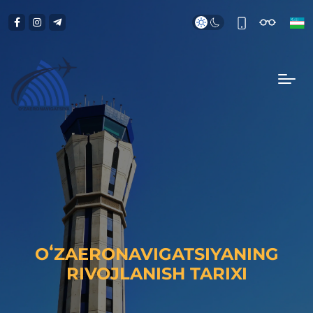
OʻZAERONAVIGATSIYANING
RIVOJLANISH TARIXI