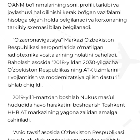
O‘ANM bo'linmalarining soni, profili, tarkibi va
joylashuvi hal qilinishi kerak bo‘lgan vazifalarni
hisobga olgan holda belgilanadi va korxonaning
tarkibiy sxemasi bilan belgilanadi.
“O‘zaeronavigatsiya” Markazi O‘zbekiston
Respublikasi aeroportlarida o‘rnatilgan
radiotexnika vositalarining holatini baholadi.
Baholash asosida “2018-yildan 2030-yilgacha
Oʻzbekiston Respublikasining ATK tizimlarini
rivojlantirish va modernizatsiya qilish dasturi”
ishlab chiqildi.
2019-yil 1-martdan boshlab Nukus mas’ul
hududida havo harakatini boshqarish Toshkent
HHB AT markazining yagona zalidan amalga
oshiriladi.
“Aniq tavsif asosida Oʻzbekiston Respublikasi
havo hududida navigatsiyani amalga oshirish