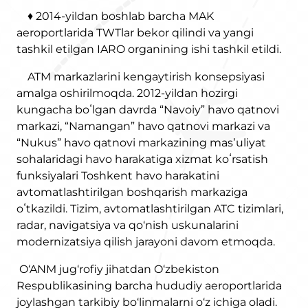
♦ 2014-yildan boshlab barcha MAK
aeroportlarida TWTlar bekor qilindi va yangi
tashkil etilgan IARO organining ishi tashkil etildi.
ATM markazlarini kengaytirish konsepsiyasi
amalga oshirilmoqda. 2012-yildan hozirgi
kungacha boʻlgan davrda “Navoiy” havo qatnovi
markazi, “Namangan” havo qatnovi markazi va
“Nukus” havo qatnovi markazining masʼuliyat
sohalaridagi havo harakatiga xizmat koʻrsatish
funksiyalari Toshkent havo harakatini
avtomatlashtirilgan boshqarish markaziga
oʻtkazildi. Tizim, avtomatlashtirilgan ATC tizimlari,
radar, navigatsiya va qo‘nish uskunalarini
modernizatsiya qilish jarayoni davom etmoqda.
O‘ANM jug‘rofiy jihatdan O‘zbekiston
Respublikasining barcha hududiy aeroportlarida
joylashgan tarkibiy bo‘linmalarni o‘z ichiga oladi.