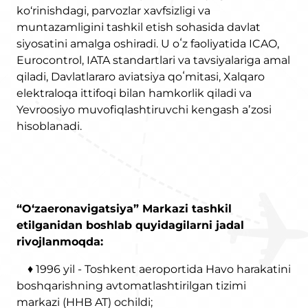
ko‘rinishdagi, parvozlar xavfsizligi va
muntazamligini tashkil etish sohasida davlat
siyosatini amalga oshiradi. U oʻz faoliyatida ICAO,
Eurocontrol, IATA standartlari va tavsiyalariga amal
qiladi, Davlatlararo aviatsiya qoʻmitasi, Xalqaro
elektraloqa ittifoqi bilan hamkorlik qiladi va
Yevroosiyo muvofiqlashtiruvchi kengash aʼzosi
hisoblanadi.
“O‘zaeronavigatsiya” Markazi tashkil
etilganidan boshlab quyidagilarni jadal
rivojlanmoqda:
♦ 1996 yil - Toshkent aeroportida Havo harakatini
boshqarishning avtomatlashtirilgan tizimi
markazi (HHB AT) ochildi;