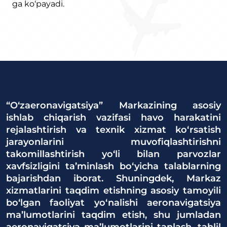
ga ko‘payadi.
“O‘zaeronavigatsiya” Markazining asosiy
ishlab chiqarish vazifasi havo harakatini
rejalashtirish va texnik xizmat ko‘rsatish
jarayonlarini muvofiqlashtirishni
takomillashtirish yo‘li bilan parvozlar
xavfsizligini ta’minlash bo‘yicha talablarning
bajarishdan iborat. Shuningdek, Markaz
xizmatlarini taqdim etishning asosiy tamoyili
bo‘lgan faoliyat yo‘nalishi aeronavigatsiya
ma’lumotlarini taqdim etish, shu jumladan