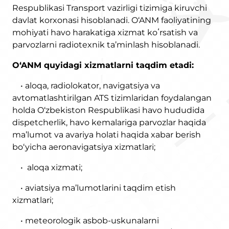
Respublikasi Transport vazirligi tizimiga kiruvchi
davlat korxonasi hisoblanadi. O‘ANM faoliyatining
mohiyati havo harakatiga xizmat koʻrsatish va
parvozlarni radiotexnik ta’minlash hisoblanadi.
O‘ANM
quyidagi xizmatlarni taqdim etadi:
• aloqa, radiolokator, navigatsiya va
avtomatlashtirilgan ATS tizimlaridan foydalangan
holda O‘zbekiston Respublikasi havo hududida
dispetcherlik, havo kemalariga parvozlar haqida
ma’lumot va avariya holati haqida xabar berish
bo‘yicha aeronavigatsiya xizmatlari;
• aloqa xizmati;
• aviatsiya ma’lumotlarini taqdim etish
xizmatlari;
• meteorologik asbob-uskunalarni