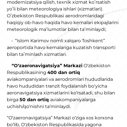
modernizatsiya qilish, texnik xizmat koʻrsatish
yoʻli bilan meteorologiya ishlari (xizmatlari).
Oʻzbekiston Respublikasi aerodromlaridagi
haqiqiy ob-havo haqida havo kemalari ekipajlarini
meteorologik maʼlumotlar bilan taʼminlaydi;
• “Islom Karimov nomli xalqaro Toshkent”
aeroportida havo kemalariga kuzatish transporti
bilan taʻminlash xizmatlari.
“O‘zaeronavigatsiya” Markazi
O‘zbekiston
Respublikasining
400 dan ortiq
aviakompaniyalari va aerodromlari hududlarida
havo hududidan tranzit foydalanish bo‘yicha
aeronavigatsiya xizmatlarini ko‘rsatadi, shu bilan
birga
50 dan ortiq
aviakompaniyalarga
uchish/qo‘nishni ta’minlaydi.
“O‘zaeronavigatsiya” Markazi o‘ziga xos korxona
bo‘lib, O‘zbekiston Respublikasida yagona