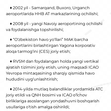
♦ 2002 yil - Samarqand, Buxoro, Urganch
aeroportlarida HHB AT markazlarining ochilishi;
♦ 2008 yil - yangi Navoiy aeroportining ochilishi
va foydalanishga topshirilishi;
♦ “O‘zbekiston havo yo‘llari” MAK barcha
aeroportlarini birlashtirgan Yagona korporativ
aloqa tarmog‘ini (CES) joriy etish;
♦ RVSM dan foydalangan holda yangi vertikal
ajratish tizimini joriy etish, uning maqsadi ICAO
Yevropa mintaqasining sharqiy qismida havo
hududini uyg‘unlashtirish;
♦ 2014-yilda mutlaq balandliklar yordamida ATC
joriy etildi va QNH bosimi va ICAO o‘lchov
birliklariga asoslangan yondashuvni boshqarish
usullariga o‘tish amalga oshirildi;