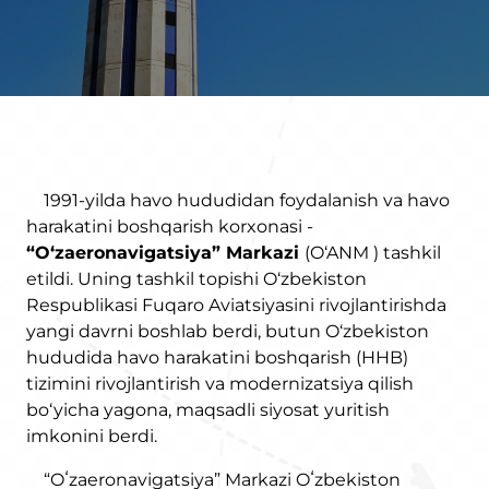
1991-yilda havo hududidan foydalanish va havo
harakatini boshqarish korxonasi -
“O‘zaeronavigatsiya” Markazi
(O‘ANM ) tashkil
etildi. Uning tashkil topishi O‘zbekiston
Respublikasi Fuqaro Aviatsiyasini rivojlantirishda
yangi davrni boshlab berdi, butun O‘zbekiston
hududida havo harakatini boshqarish (HHB)
tizimini rivojlantirish va modernizatsiya qilish
bo‘yicha yagona, maqsadli siyosat yuritish
imkonini berdi.
“Oʻzaeronavigatsiya” Markazi Oʻzbekiston