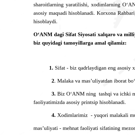
sharoitlarning yaratilishi, xodimlarning O
‘
AN
asosiy maqsadi hisoblanadi. Korxona Rahbari
hisoblaydi.
O
‘
ANM dagi
S
ifat Siyosati xalqaro va mil
biz quyidagi tamoyillarga amal qilamiz:
1.
Sifat - biz qadrlaydigan eng asosiy x
2
. Malaka va mas’uliyatdan iborat bo‘l
3.
Biz O
‘
ANM ning tashqi va ichki mu
faoliyatimizda asosiy printsip hisoblanadi.
4.
Xodimlarimiz - yuqori malakali mut
mas’uliyati - mehnat faoliyati sifatining mezo