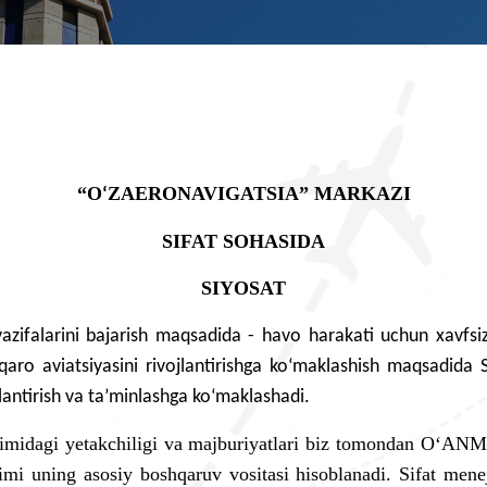
“O
ZAERONAVIGATSIA” MARKAZI
‘
SIFAT SOHASIDA
SIYOSAT
azifalarini bajarish maqsadida - havo harakati uchun xavfsiz 
ro aviatsiyasini rivojlantirishga ko‘maklashish maqsadida Sif
lantirish va ta’minlashga ko‘maklashadi.
imidagi yetakchiligi va majburiyatlari biz tomondan O
‘
ANM n
mi uning asosiy boshqaruv vositasi hisoblanadi. Sifat mene