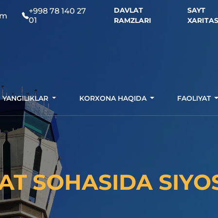
DAVLAT
SAYT
+998 78 140 27
om
01
RAMZLARI
XARITAS
YANGILIKLAR
KORXONA HAQIDA
FAOLIYAT
FAT SOHASIDA SIYO