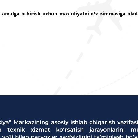
i amalga oshirish uchun mas
’
uliyatni o‘z zimmasiga ola
iya” Markazining asosiy ishlab chiqarish vazifas
va texnik xizmat ko‘rsatish jarayonlarini muv
 yo‘li bilan parvozlar xavfsizligini ta’minlash bo‘