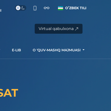
OʻZBEK TILI
I
Virtual qabulxona
E-LIB
O ‘QUV-MASHQ MAJMUASI
SAT