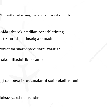
lumotlar ularning bajarilishini ishonchli
ida ishtirok etadilar, o‘z ishlarining
at tizimi ishida hisobga olinadi.
nlar va shart-sharoitlarni yaratish.
 takomillashtirib boramiz.
i radiotexnik uskunalarini sotib oladi va uni
uksiz yaxshilanishidir.