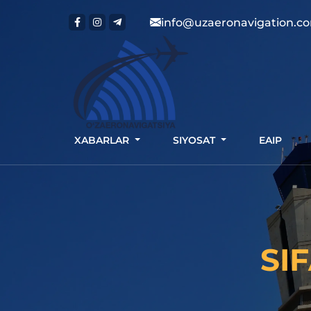
info@uzaeronavigation.c
XABARLAR
SIYOSAT
EAIP
SI