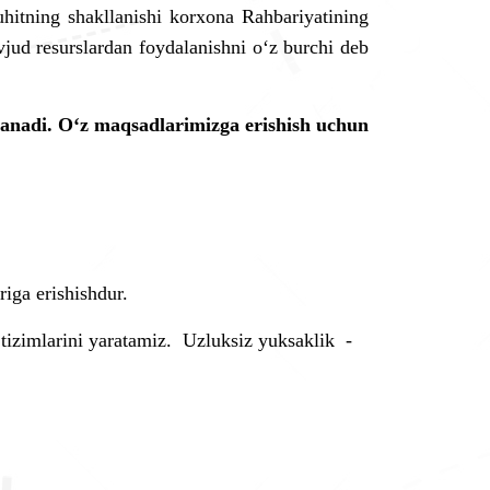
uhitning shakllanishi korxona Rahbariyatining
ud resurslardan foydalanishni oʻz burchi deb
yanadi.
O
‘
z m
aqsadlarimizga
erishish uchun
riga erishishdur.
tizimlarini yaratamiz. Uzluksiz yuksaklik -