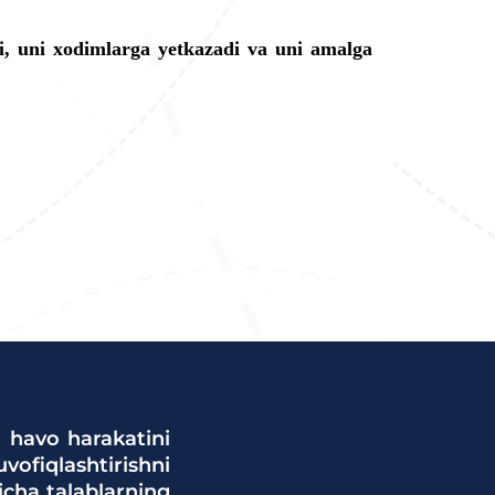
di, uni xodimlarga yetkazadi va uni amalga
i havo harakatini
ofiqlashtirishni
yicha talablarning