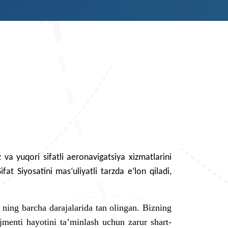
va yuqori sifatli aeronavigatsiya xizmatlarini
at Siyosatini mas‘uliyatli tarzda e‘lon qiladi,
ing barcha darajalarida tan olingan. Bizning
jmenti hayotini ta’minlash uchun zarur shart-