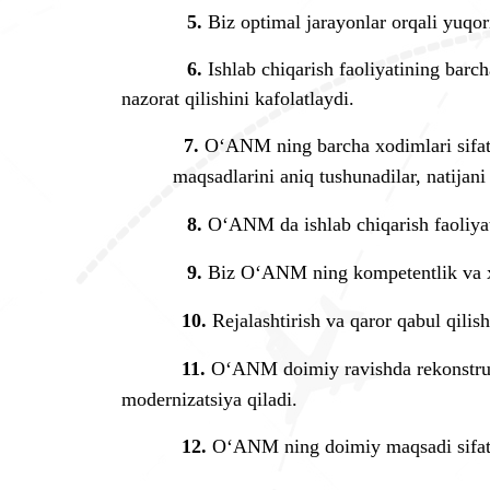
5.
Biz optimal jarayonlar orqali yuqor
6.
Ishlab chiqarish faoliyatining barc
nazorat qilishini kafolatlaydi.
7.
O
‘
ANM ning barcha xodimlari sifat t
maqsadlarini aniq tushunadilar, natijani
8.
O
‘
ANM da ishlab chiqarish faoliyat
9.
Biz O
‘
ANM ning kompetentlik va xo
10.
Rejalashtirish va qaror qabul qilis
11.
O
‘
ANM doimiy ravishda rekonstrukts
modernizatsiya qiladi.
12.
O
‘
ANM ning doimiy maqsadi sifatni