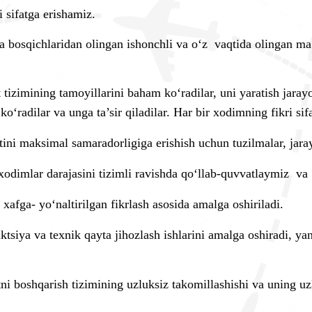
i sifatga erishamiz.
ha bosqichlaridan olingan ishonchli va o‘z vaqtida olingan ma’
izimining tamoyillarini baham ko‘radilar, uni yaratish jarayon
 ko
‘
radilar va unga ta’sir qiladilar. Har bir xodimning fikri sif
ini maksimal samaradorligiga erishish uchun tuzilmalar, jarayo
dimlar darajasini tizimli ravishda qo‘llab-quvvatlaymiz va
h xafga- yo
‘
naltirilgan fikrlash asosida amalga oshiriladi.
iya va texnik qayta jihozlash ishlarini amalga oshiradi, yang
 boshqarish tizimining uzluksiz takomillashishi va uning uzl