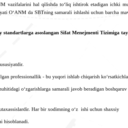
M vazifalarini hal qilishda to‘liq ishtirok etadigan ichki m
yati O
‘
ANM da SBTning samarali ishlashi uchun barcha mavj
liy standartlarga asoslangan Sifat Menejmenti Tizimiga ta
ususiyatdir.
gan professionallik - bu yuqori ishlab chiqarish ko‘rsatkichla
hitidagi o‘zgarishlarga samarali javob beradigan boshqaruv 
axassislardir. Har bir xodimning o‘z ishi uchun shaxsiy
ni hisoblanadi.