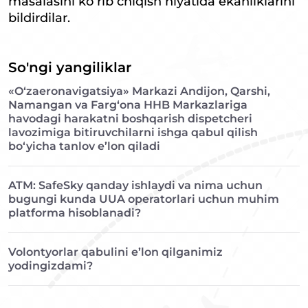
masalasini ko‘rib chiqish niyatida ekanliklarini
bildirdilar.
So'ngi yangiliklar
«O‘zaeronavigatsiya» Markazi Andijon, Qarshi,
Namangan va Farg‘ona HHB Markazlariga
havodagi harakatni boshqarish dispetcheri
lavozimiga bitiruvchilarni ishga qabul qilish
bo‘yicha tanlov e’lon qiladi
ATM: SafeSky qanday ishlaydi va nima uchun
bugungi kunda UUA operatorlari uchun muhim
platforma hisoblanadi?
Volontyorlar qabulini e’lon qilganimiz
yodingizdami?