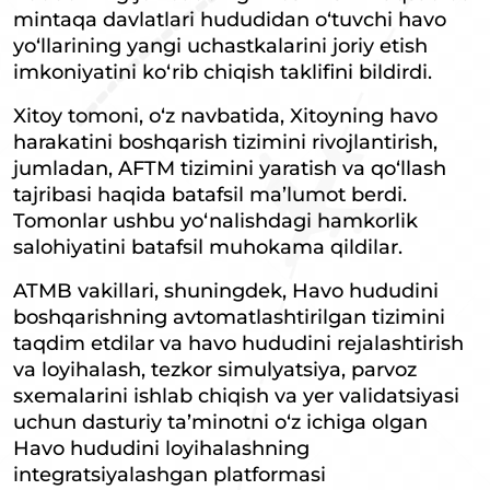
mintaqa davlatlari hududidan o‘tuvchi havo
yo‘llarining yangi uchastkalarini joriy etish
imkoniyatini ko‘rib chiqish taklifini bildirdi.
Xitoy tomoni, o‘z navbatida, Xitoyning havo
harakatini boshqarish tizimini rivojlantirish,
jumladan, AFTM tizimini yaratish va qo‘llash
tajribasi haqida batafsil ma’lumot berdi.
Tomonlar ushbu yo‘nalishdagi hamkorlik
salohiyatini batafsil muhokama qildilar.
ATMB vakillari, shuningdek, Havo hududini
boshqarishning avtomatlashtirilgan tizimini
taqdim etdilar va havo hududini rejalashtirish
va loyihalash, tezkor simulyatsiya, parvoz
sxemalarini ishlab chiqish va yer validatsiyasi
uchun dasturiy ta’minotni o‘z ichiga olgan
Havo hududini loyihalashning
integratsiyalashgan platformasi