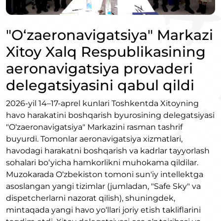
"O‘zaeronavigatsiya" Markazi
Xitoy Xalq Respublikasining
aeronavigatsiya provaderi
delegatsiyasini qabul qildi
2026-yil 14–17-aprel kunlari Toshkentda Xitoyning
havo harakatini boshqarish byurosining delegatsiyasi
"O‘zaeronavigatsiya" Markazini rasman tashrif
buyurdi. Tomonlar aeronavigatsiya xizmatlari,
havodagi harakatni boshqarish va kadrlar tayyorlash
sohalari bo‘yicha hamkorlikni muhokama qildilar.
Muzokarada O‘zbekiston tomoni sun'iy intellektga
asoslangan yangi tizimlar (jumladan, "Safe Sky" va
dispetcherlarni nazorat qilish), shuningdek,
mintaqada yangi havo yo‘llari joriy etish takliflarini