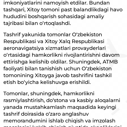
imkoniyatlarini namoyish etdilar. Bundan
tashqari, Xitoy tomoni past balandlikdagi havo
hududini boshqarish sohasidagi amaliy
tajribasi bilan o‘rtoqlashdi.
Tashrif yakunida tomonlar O‘zbekiston
Respublikasi va Xitoy Xalq Respublikasi
aeronavigatsiya xizmatlari provayderlari
o‘rtasidagi hamkorlikni rivojlantirishni davom
ettirishga kelishib oldilar. Shuningdek, ATMB
faoliyati bilan tanishish uchun O‘zbekiston
tomonining Xitoyga javob tashrifini tashkil
etish bo‘yicha kelishuvga erishildi.
Tomonlar, shuningdek, hamkorlikni
rasmiylashtirish, do‘stona va kasbiy aloqalarni
yanada mustahkamlash maqsadida keyingi
tashrif doirasida o‘zaro anglashuv
memorandumini ishlab chiqish va imzolash