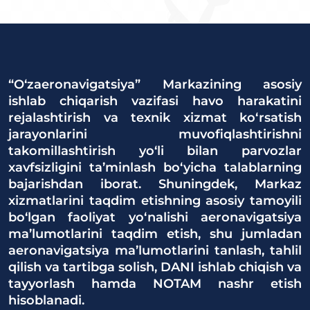
“O‘zaeronavigatsiya” Markazining asosiy
ishlab chiqarish vazifasi havo harakatini
rejalashtirish va texnik xizmat ko‘rsatish
jarayonlarini muvofiqlashtirishni
takomillashtirish yo‘li bilan parvozlar
xavfsizligini ta’minlash bo‘yicha talablarning
bajarishdan iborat. Shuningdek, Markaz
xizmatlarini taqdim etishning asosiy tamoyili
bo‘lgan faoliyat yo‘nalishi aeronavigatsiya
ma’lumotlarini taqdim etish, shu jumladan
aeronavigatsiya ma’lumotlarini tanlash, tahlil
qilish va tartibga solish, DANI ishlab chiqish va
tayyorlash hamda NOTAM nashr etish
hisoblanadi.