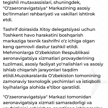
tegishli mutaxassislari, shuningdek,
"O‘zaeronavigatsiya" Markazining asosiy
bo‘linmalari rahbariyati va vakillari ishtirok
etdi.
Tashrif doirasida Xitoy delegatsiyasi uchun
Toshkent havo harakatini boshqarish
markaziga texnik tashrifni o‘z ichiga olgan
keng qamrovli dastur tashkil etildi.
Mehmonlarga O‘zbekiston Respublikasi
aeronavigatsiya xizmatlari provayderining
tuzilmasi, asosiy faoliyat yo‘nalishlari va asosiy
ishlab chiqarish jarayonlari taqdim
etildi.Muzokaralarda O‘zbekiston tomonining
zamonaviy texnologik yechimlari va istiqbolli
loyihalariga alohida e’tibor qaratildi.
"O‘zaeronavigatsiya" Markazi tomonidan
aeronavigatsiya xizmati samaradorligi va