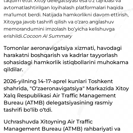
taqdim etdi. Xitoy delegatsiyasi esa o‘z tajribasi va
avtomatlashtirilgan loyihalash platformalari haqida
ma'lumot berdi. Natijada hamkorlikni davom ettirish,
Xitoyga javob tashrifi qilish va o‘zaro anglashuv
memorandumini imzolash bo‘yicha kelishuvga
erishildi.
Cocoon AI Summary
Tomonlar aeronavigatsiya xizmati, havodagi
harakatni boshqarish va kadrlar tayyorlash
sohasidagi hamkorlik istiqbollarini muhokama
qildilar.
2026-yilning 14-17-aprel kunlari Toshkent
shahrida, "O‘zaeronavigatsiya" Markazida Xitoy
Xalq Respublikasi Air Traffic Management
Bureau (ATMB) delegatsiyasining rasmiy
tashrifi bo‘lib o‘tdi.
Uchrashuvda Xitoyning Air Traffic
Management Bureau (ATMB) rahbariyati va