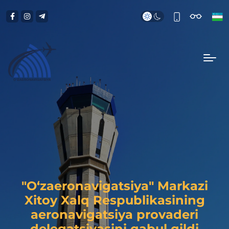
"O‘zaeronavigatsiya" Markazi
Xitoy Xalq Respublikasining
aeronavigatsiya provaderi
delegatsiyasini qabul qildi