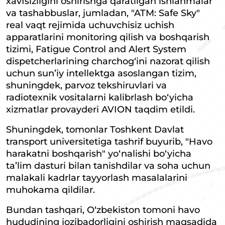
xavfsizligini oshirishga qaratilgan ishlanmalar
va tashabbuslar, jumladan, "ATM: Safe Sky"
real vaqt rejimida uchuvchisiz uchish
apparatlarini monitoring qilish va boshqarish
tizimi, Fatigue Control and Alert System
dispetcherlarining charchog‘ini nazorat qilish
uchun sun’iy intellektga asoslangan tizim,
shuningdek, parvoz tekshiruvlari va
radiotexnik vositalarni kalibrlash bo‘yicha
xizmatlar provayderi AVION taqdim etildi.
Shuningdek, tomonlar Toshkent Davlat
transport universitetiga tashrif buyurib, "Havo
harakatni boshqarish" yo‘nalishi bo‘yicha
ta’lim dasturi bilan tanishdilar va soha uchun
malakali kadrlar tayyorlash masalalarini
muhokama qildilar.
Bundan tashqari, O‘zbekiston tomoni havo
hududining jozibadorligini oshirish maqsadida