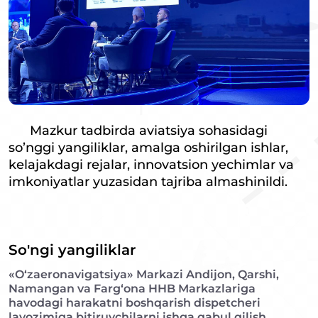
Mazkur tadbirda aviatsiya sohasidagi
so’nggi yangiliklar, amalga oshirilgan ishlar,
kelajakdagi rejalar, innovatsion yechimlar va
imkoniyatlar yuzasidan tajriba almashinildi.
So'ngi yangiliklar
«O‘zaeronavigatsiya» Markazi Andijon, Qarshi,
Namangan va Farg‘ona HHB Markazlariga
havodagi harakatni boshqarish dispetcheri
lavozimiga bitiruvchilarni ishga qabul qilish