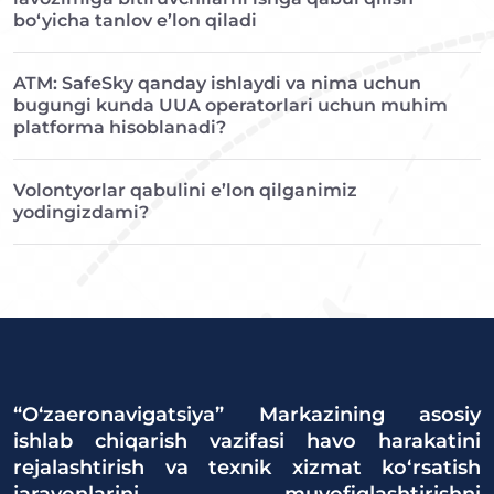
bo‘yicha tanlov e’lon qiladi
ATM: SafeSky qanday ishlaydi va nima uchun
bugungi kunda UUA operatorlari uchun muhim
platforma hisoblanadi?
Volontyorlar qabulini e’lon qilganimiz
yodingizdami?
“O‘zaeronavigatsiya” Markazining asosiy
ishlab chiqarish vazifasi havo harakatini
rejalashtirish va texnik xizmat ko‘rsatish