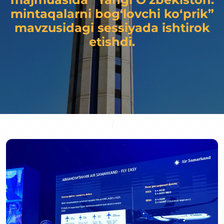
mintaqalarni bog‘lovchi ko‘prik”
mavzusidagi sessiyada ishtirok
etishdi.