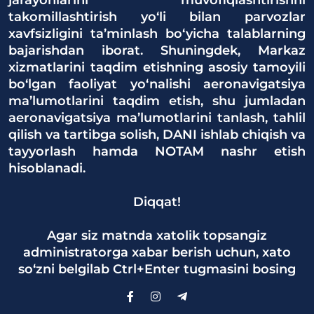
jarayonlarini muvofiqlashtirishni
takomillashtirish yo‘li bilan parvozlar
xavfsizligini ta’minlash bo‘yicha talablarning
bajarishdan iborat. Shuningdek, Markaz
xizmatlarini taqdim etishning asosiy tamoyili
bo‘lgan faoliyat yo‘nalishi aeronavigatsiya
ma’lumotlarini taqdim etish, shu jumladan
aeronavigatsiya ma’lumotlarini tanlash, tahlil
qilish va tartibga solish, DANI ishlab chiqish va
tayyorlash hamda NOTAM nashr etish
hisoblanadi.
Diqqat!
Agar siz matnda xatolik topsangiz
administratorga xabar berish uchun, xato
so‘zni belgilab Ctrl+Enter tugmasini bosing