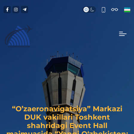
“O’zaeronavigatsiya” Markazi
DUK vakillari Toshkent
shahridagi Event Hall
majmuasida “Yangi O‘zbekiston: