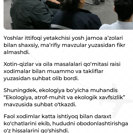
Yoshlar ittifoqi yetakchisi yosh jamoa a’zolari
bilan shaxsiy, ma’rifiy mavzular yuzasidan fikr
almashdi.
Xotin-qizlar va oila masalalari qo‘mitasi raisi
xodimalar bilan muammo va takliflar
yuzasidan suhbat olib bordi.
Shuningdek, ekologiya bo‘yicha muhandis
“Ekologiya, atrof-muhit va ekologik xavfsizlik”
mavzusida suhbat o‘tkazdi.
Faol xodimlar katta ishtiyoq bilan daraxt
ko‘chatlarini ekib, hududni obodonlashtirishga
o‘z hissalarini qo‘shishdi.