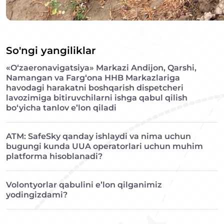
So'ngi yangiliklar
«O‘zaeronavigatsiya» Markazi Andijon, Qarshi,
Namangan va Farg‘ona HHB Markazlariga
havodagi harakatni boshqarish dispetcheri
lavozimiga bitiruvchilarni ishga qabul qilish
bo‘yicha tanlov e’lon qiladi
ATM: SafeSky qanday ishlaydi va nima uchun
bugungi kunda UUA operatorlari uchun muhim
platforma hisoblanadi?
Volontyorlar qabulini e’lon qilganimiz
yodingizdami?