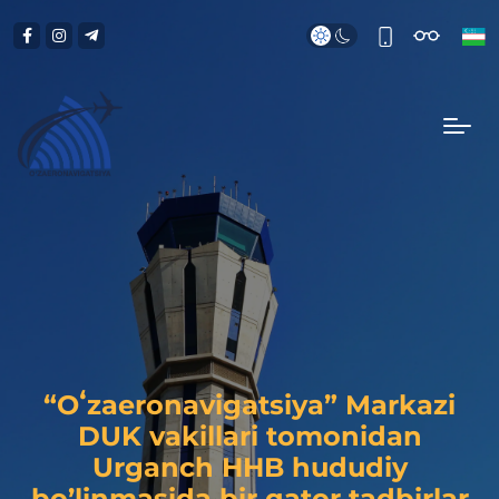
“Oʻzaeronavigatsiya” Markazi
DUK vakillari tomonidan
Urganch HHB hududiy
bo’linmasida bir qator tadbirlar