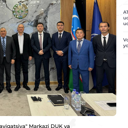
A
u
u
Vo
y
navigatsiya" Markazi DUK va