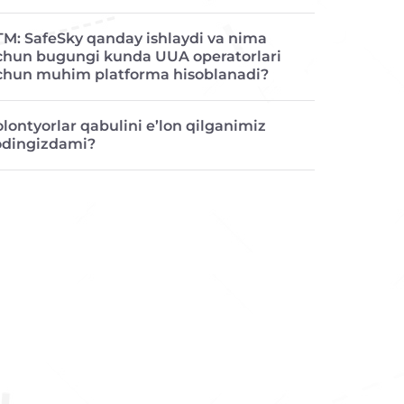
TM: SafeSky qanday ishlaydi va nima
chun bugungi kunda UUA operatorlari
chun muhim platforma hisoblanadi?
lontyorlar qabulini e’lon qilganimiz
odingizdami?