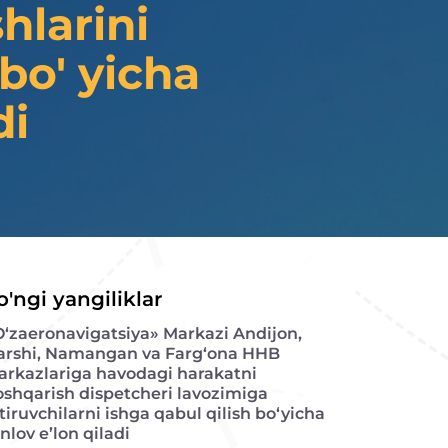
hlarini
bo' yicha
di
o'ngi yangiliklar
O‘zaeronavigatsiya» Markazi Andijon,
arshi, Namangan va Farg‘ona HHB
arkazlariga havodagi harakatni
oshqarish dispetcheri lavozimiga
tiruvchilarni ishga qabul qilish bo‘yicha
nlov e’lon qiladi