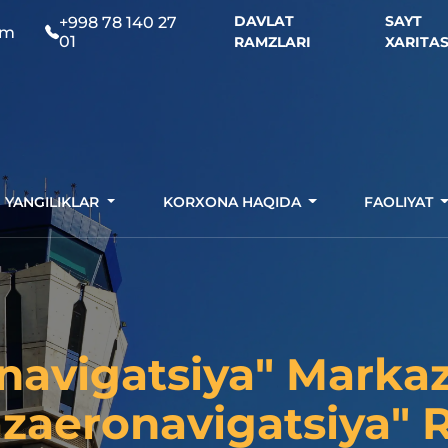
DAVLAT
SAYT
+998 78 140 27
om
01
RAMZLARI
XARITAS
YANGILIKLAR
KORXONA HAQIDA
FAOLIYAT
navigatsiya" Marka
zaeronavigatsiya"