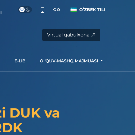
OʻZBEK TILI
I
Virtual qabulxona
E-LIB
O ‘QUV-MASHQ MAJMUASI
zi DUK va
 RDK