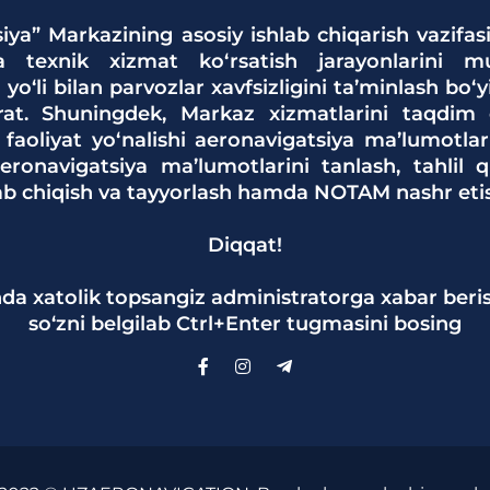
iya” Markazining asosiy ishlab chiqarish vazifas
va texnik xizmat ko‘rsatish jarayonlarini muv
 yo‘li bilan parvozlar xavfsizligini ta’minlash bo‘
rat. Shuningdek, Markaz xizmatlarini taqdim 
 faoliyat yo‘nalishi aeronavigatsiya ma’lumotlar
ronavigatsiya ma’lumotlarini tanlash, tahlil qi
lab chiqish va tayyorlash hamda NOTAM nashr etis
Diqqat!
da xatolik topsangiz administratorga xabar beri
so‘zni belgilab Ctrl+Enter tugmasini bosing