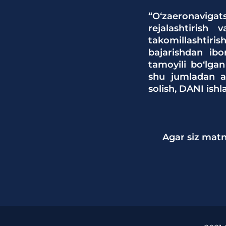
“O‘zaeronavigats
rejalashtirish 
takomillashtirish
bajarishdan ibo
tamoyili bo‘lgan
shu jumladan ae
solish, DANI ish
Agar siz matn