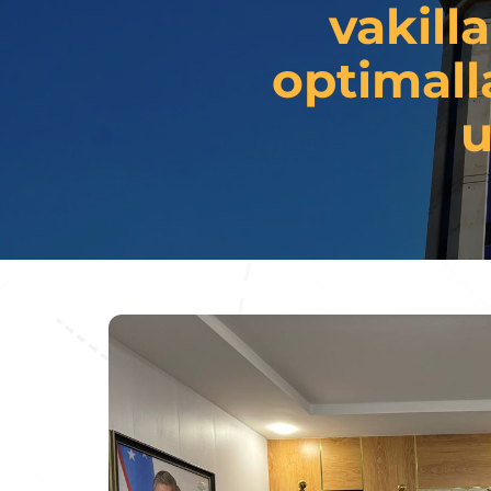
vakill
optimall
u