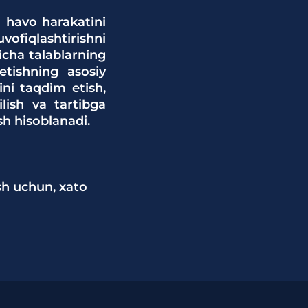
i havo harakatini
ofiqlashtirishni
yicha talablarning
etishning asosiy
ini taqdim etish,
lish va tartibga
h hisoblanadi.
sh uchun, xato