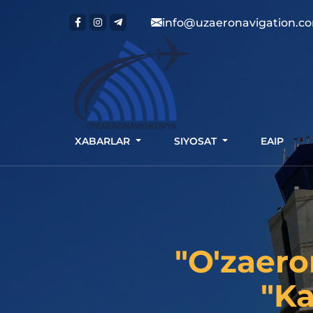
info@uzaeronavigation.c
XABARLAR
SIYOSAT
EAIP
"O'zaero
"Ka