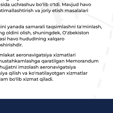
asida uchrashuv bo'lib o'tdi. Mavjud havo
timallashtirish va joriy etish masalalari
ini yanada samarali taqsimlashni ta'minlash,
ng oldini olish, shuningdek, O'zbekiston
kasi havo hududining xalqaro
shirishdir.
lakat aeronavigatsiya xizmatlari
ni mustahkamlashga qaratilgan Memorandum
 hujjatni imzolash aeronavigatsiya
iya qilish va ko'rsatilayotgan xizmatlar
am bo'lib xizmat qiladi.