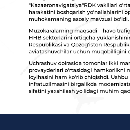
"Kazaeronavigatsiya"RDK vakillari o'rt
harakatini boshqarish yo'nalishlarini op
muhokamaning asosiy mavzusi bo'ldi.
Muzokaralarning maqsadi – havo trafig
HHB sektorlarini ortiqcha yuklanishini
Respublikasi va Qozog'iston Respubli
aviatashuvchilar uchun muqobilligini o
Uchrashuv doirasida tomonlar ikki mam
provayderlari o'rtasidagi hamkorlik
loyihasini ham ko'rib chiqishdi. Ushbu
infratuzilmasini birgalikda modernizats
sifatini yaxshilash yo'lidagi muhim qad