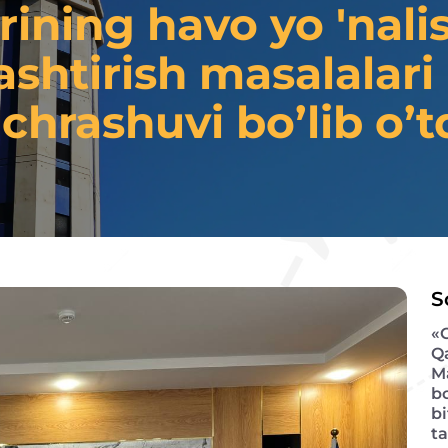
arining havo yo 'nalis
ashtirish masalalari 
chrashuvi bo’lib o’t
S
«
Q
M
b
bi
ta