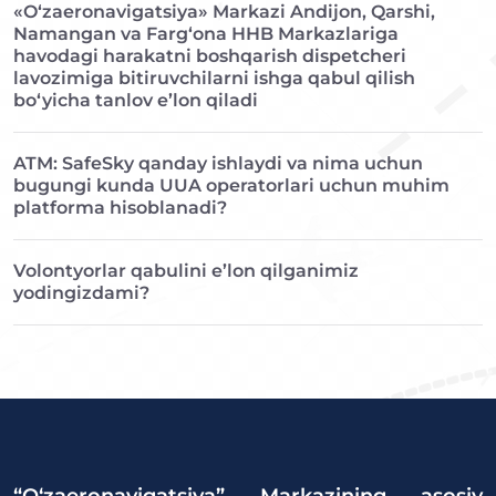
«O‘zaeronavigatsiya» Markazi Andijon, Qarshi,
Namangan va Farg‘ona HHB Markazlariga
havodagi harakatni boshqarish dispetcheri
lavozimiga bitiruvchilarni ishga qabul qilish
bo‘yicha tanlov e’lon qiladi
ATM: SafeSky qanday ishlaydi va nima uchun
bugungi kunda UUA operatorlari uchun muhim
platforma hisoblanadi?
Volontyorlar qabulini e’lon qilganimiz
yodingizdami?