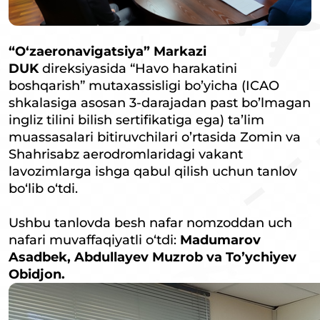
“O‘zaeronavigatsiya” Markazi
DUK
direksiyasida “Havo harakatini
boshqarish” mutaxassisligi bo’yicha (ICAO
shkalasiga asosan 3-darajadan past bo’lmagan
ingliz tilini bilish sertifikatiga ega) ta’lim
muassasalari bitiruvchilari o’rtasida Zomin va
Shahrisabz aerodromlaridagi vakant
lavozimlarga ishga qabul qilish uchun tanlov
bo‘lib o‘tdi.
Ushbu tanlovda besh nafar nomzoddan uch
nafari muvaffaqiyatli o‘tdi:
Madumarov
Asadbek, Abdullayev Muzrob va Toʼychiyev
Obidjon.