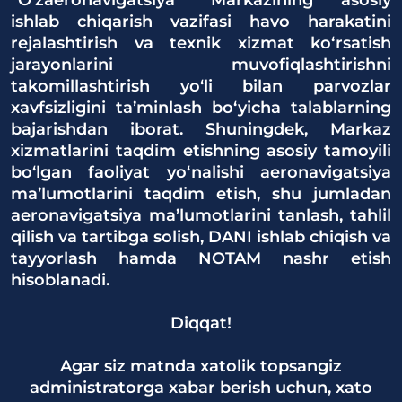
“O‘zaeronavigatsiya” Markazining asosiy
ishlab chiqarish vazifasi havo harakatini
rejalashtirish va texnik xizmat ko‘rsatish
jarayonlarini muvofiqlashtirishni
takomillashtirish yo‘li bilan parvozlar
xavfsizligini ta’minlash bo‘yicha talablarning
bajarishdan iborat. Shuningdek, Markaz
xizmatlarini taqdim etishning asosiy tamoyili
bo‘lgan faoliyat yo‘nalishi aeronavigatsiya
ma’lumotlarini taqdim etish, shu jumladan
aeronavigatsiya ma’lumotlarini tanlash, tahlil
qilish va tartibga solish, DANI ishlab chiqish va
tayyorlash hamda NOTAM nashr etish
hisoblanadi.
Diqqat!
Agar siz matnda xatolik topsangiz
administratorga xabar berish uchun, xato