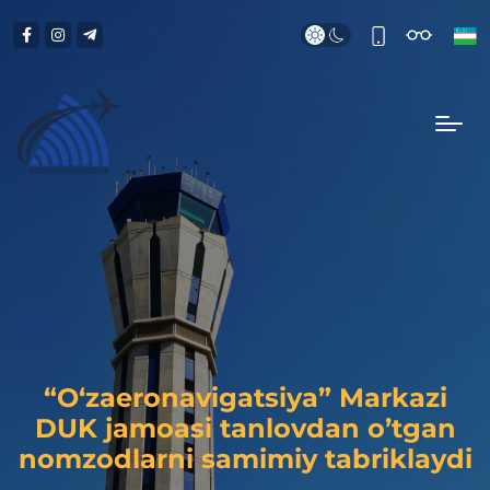
“O‘zaeronavigatsiya” Markazi
DUK jamoasi tanlovdan o’tgan
nomzodlarni samimiy tabriklaydi