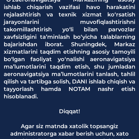
ishlab chiqarish vazifasi havo harakatini
rejalashtirish va texnik xizmat ko‘rsatish
jarayonlarini muvofiqlashtirishni
takomillashtirish yo‘li bilan parvozlar
xavfsizligini ta’minlash bo‘yicha talablarning
bajarishdan iborat. Shuningdek, Markaz
xizmatlarini taqdim etishning asosiy tamoyili
bo‘lgan faoliyat yo‘nalishi aeronavigatsiya
ma’lumotlarini taqdim etish, shu jumladan
aeronavigatsiya ma’lumotlarini tanlash, tahlil
qilish va tartibga solish, DANI ishlab chiqish va
tayyorlash hamda NOTAM nashr etish
hisoblanadi.
Diqqat!
Agar siz matnda xatolik topsangiz
administratorga xabar berish uchun, xato