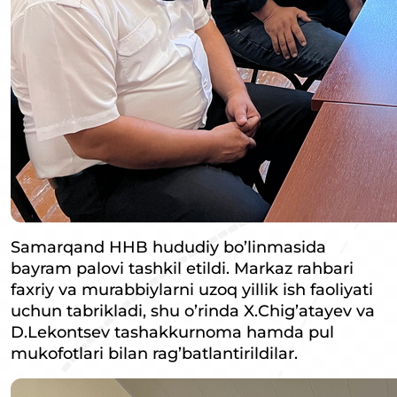
Samarqand HHB hududiy bo’linmasida
bayram palovi tashkil etildi. Markaz rahbari
faxriy va murabbiylarni uzoq yillik ish faoliyati
uchun tabrikladi, shu o’rinda X.Chig’atayev va
D.Lekontsev tashakkurnoma hamda pul
mukofotlari bilan rag’batlantirildilar.