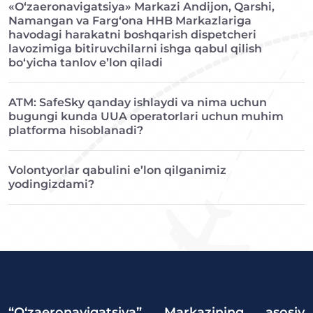
«O‘zaeronavigatsiya» Markazi Andijon, Qarshi,
Namangan va Farg‘ona HHB Markazlariga
havodagi harakatni boshqarish dispetcheri
lavozimiga bitiruvchilarni ishga qabul qilish
bo‘yicha tanlov e’lon qiladi
ATM: SafeSky qanday ishlaydi va nima uchun
bugungi kunda UUA operatorlari uchun muhim
platforma hisoblanadi?
Volontyorlar qabulini e’lon qilganimiz
yodingizdami?
“O‘zaeronavigatsiya” Markazining asosiy