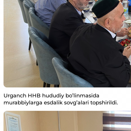
Urganch HHB hududiy bo’linmasida
murabbiylarga esdalik sovg’alari topshirildi.