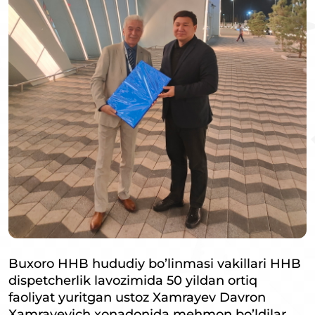
Buxoro HHB hududiy bo’linmasi vakillari HHB
dispetcherlik lavozimida 50 yildan ortiq
faoliyat yuritgan ustoz Xamrayev Davron
Xamrayevich xonadonida mehmon bo’ldilar.