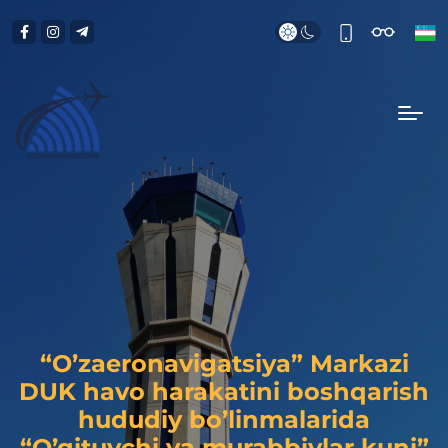
“O’zaeronavigatsiya” Markazi
DUK havo harakatini boshqarish
hududiy bo’linmalarida
“O’qituvchi va murabbiylar kuni”