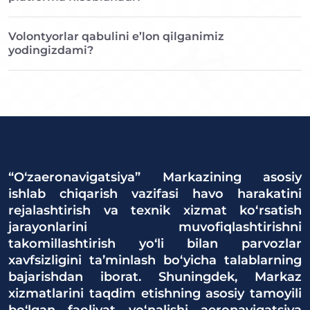
Volontyorlar qabulini e’lon qilganimiz
yodingizdami?
“O‘zaeronavigatsiya” Markazining asosiy
ishlab chiqarish vazifasi havo harakatini
rejalashtirish va texnik xizmat ko‘rsatish
jarayonlarini muvofiqlashtirishni
takomillashtirish yo‘li bilan parvozlar
xavfsizligini ta’minlash bo‘yicha talablarning
bajarishdan iborat. Shuningdek, Markaz
xizmatlarini taqdim etishning asosiy tamoyili