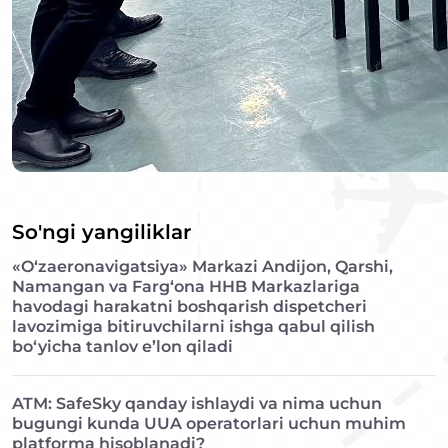
So'ngi yangiliklar
«O‘zaeronavigatsiya» Markazi Andijon, Qarshi,
Namangan va Farg‘ona HHB Markazlariga
havodagi harakatni boshqarish dispetcheri
lavozimiga bitiruvchilarni ishga qabul qilish
bo‘yicha tanlov e’lon qiladi
ATM: SafeSky qanday ishlaydi va nima uchun
bugungi kunda UUA operatorlari uchun muhim
platforma hisoblanadi?