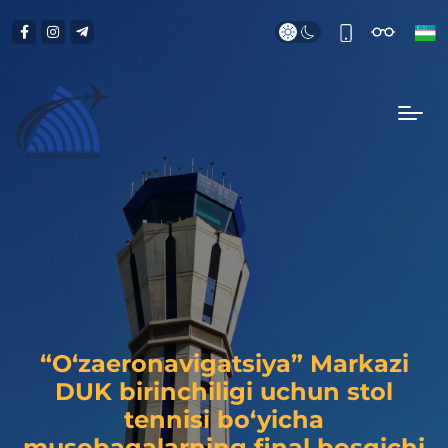
“O‘zaeronavigatsiya” Markazi
DUK birinchiligi uchun stol
tennisi bo‘yicha
musobaqalarning final bosqichi