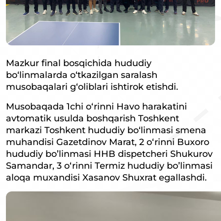
Mazkur final bosqichida hududiy
bo‘linmalarda o‘tkazilgan saralash
musobaqalari g‘oliblari ishtirok etishdi.
Musobaqada 1chi o‘rinni Havo harakatini
avtomatik usulda boshqarish Toshkent
markazi Toshkent hududiy bo‘linmasi smena
muhandisi Gazetdinov Marat, 2 o‘rinni Buxoro
hududiy bo’linmasi HHB dispetcheri Shukurov
Samandar, 3 o‘rinni Termiz hududiy bo’linmasi
aloqa muxandisi Xasanov Shuxrat egallashdi.