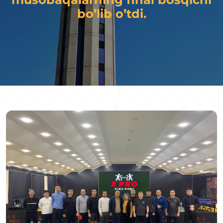
bo’lib o’tdi.