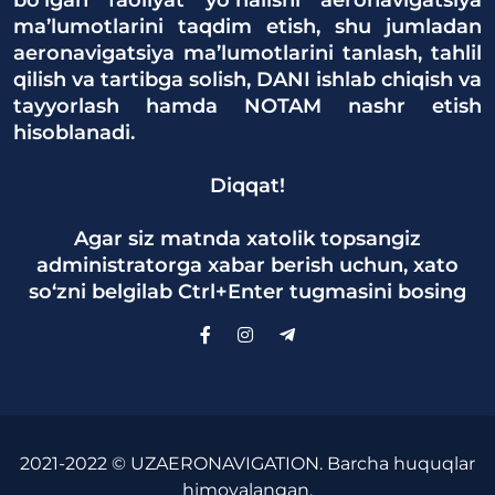
bo‘lgan faoliyat yo‘nalishi aeronavigatsiya
ma’lumotlarini taqdim etish, shu jumladan
aeronavigatsiya ma’lumotlarini tanlash, tahlil
qilish va tartibga solish, DANI ishlab chiqish va
tayyorlash hamda NOTAM nashr etish
hisoblanadi.
Diqqat!
Agar siz matnda xatolik topsangiz
administratorga xabar berish uchun, xato
so‘zni belgilab Ctrl+Enter tugmasini bosing
2021-2022 © UZAERONAVIGATION. Barcha huquqlar
himoyalangan.