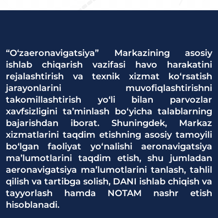
“O‘zaeronavigatsiya” Markazining asosiy
ishlab chiqarish vazifasi havo harakatini
rejalashtirish va texnik xizmat ko‘rsatish
jarayonlarini muvofiqlashtirishni
takomillashtirish yo‘li bilan parvozlar
xavfsizligini ta’minlash bo‘yicha talablarning
bajarishdan iborat. Shuningdek, Markaz
xizmatlarini taqdim etishning asosiy tamoyili
bo‘lgan faoliyat yo‘nalishi aeronavigatsiya
ma’lumotlarini taqdim etish, shu jumladan
aeronavigatsiya ma’lumotlarini tanlash, tahlil
qilish va tartibga solish, DANI ishlab chiqish va
tayyorlash hamda NOTAM nashr etish
hisoblanadi.