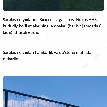
Saralash o‘yinlarida Buxoro, Urganch va Nukus HHB
hududiy bo’linmalarining jamoalari (har bir jamoada 8
kishi) ishtirok etishdi.
Saralash o’yinlari hamkorlik va do’stona muhitda
o’tkazildi.