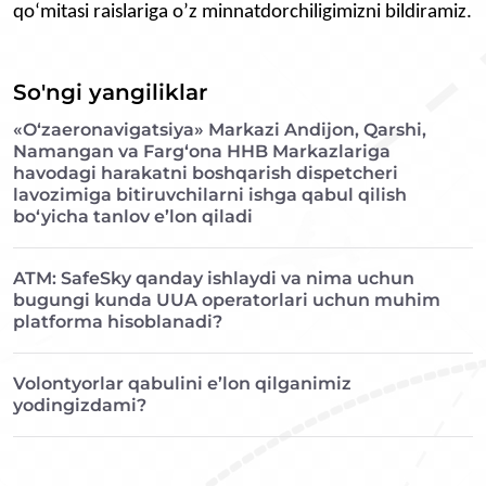
qo‘mitasi raislariga o’z minnatdorchiligimizni bildiramiz.
So'ngi yangiliklar
«O‘zaeronavigatsiya» Markazi Andijon, Qarshi,
Namangan va Farg‘ona HHB Markazlariga
havodagi harakatni boshqarish dispetcheri
lavozimiga bitiruvchilarni ishga qabul qilish
bo‘yicha tanlov e’lon qiladi
ATM: SafeSky qanday ishlaydi va nima uchun
bugungi kunda UUA operatorlari uchun muhim
platforma hisoblanadi?
Volontyorlar qabulini e’lon qilganimiz
yodingizdami?