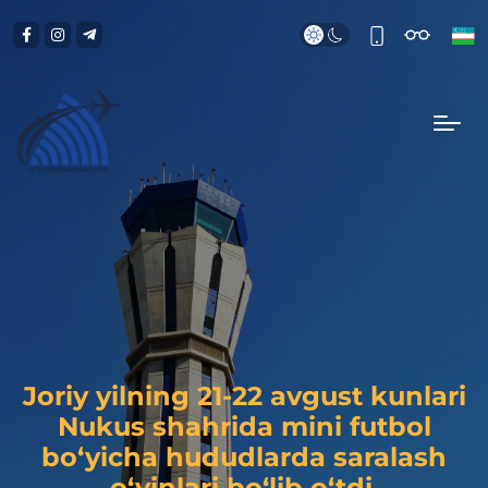
Joriy yilning 21-22 avgust kunlari
Nukus shahrida mini futbol
bo‘yicha hududlarda saralash
o‘yinlari bo‘lib o‘tdi.