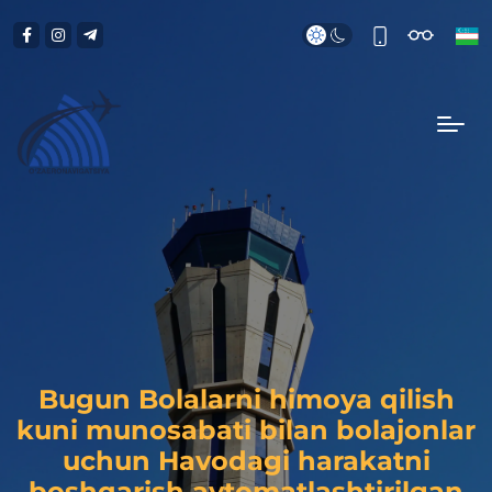
Bugun Bolalarni himoya qilish
kuni munosabati bilan bolajonlar
uchun Havodagi harakatni
boshqarish avtomatlashtirilgan