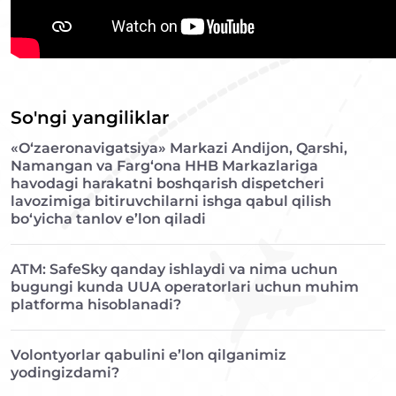
So'ngi yangiliklar
«O‘zaeronavigatsiya» Markazi Andijon, Qarshi,
Namangan va Farg‘ona HHB Markazlariga
havodagi harakatni boshqarish dispetcheri
lavozimiga bitiruvchilarni ishga qabul qilish
bo‘yicha tanlov e’lon qiladi
ATM: SafeSky qanday ishlaydi va nima uchun
bugungi kunda UUA operatorlari uchun muhim
platforma hisoblanadi?
Volontyorlar qabulini e’lon qilganimiz
yodingizdami?