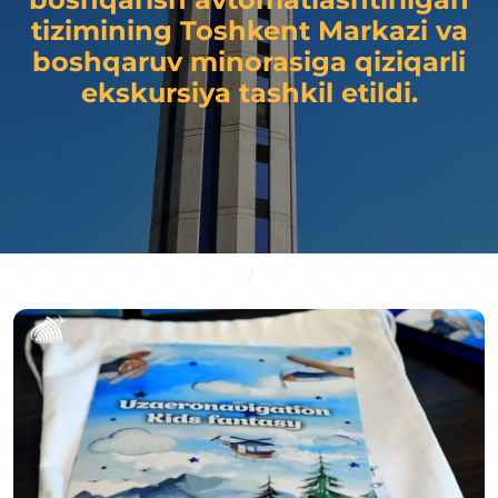
tizimining Toshkent Markazi va
boshqaruv minorasiga qiziqarli
ekskursiya tashkil etildi.