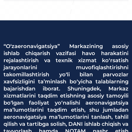
“O‘zaeronavigatsiya” Markazining asosiy
ishlab chiqarish vazifasi havo harakatini
rejalashtirish va texnik xizmat ko‘rsatish
jarayonlarini muvofiqlashtirishni
takomillashtirish yo‘li bilan parvozlar
xavfsizligini ta’minlash bo‘yicha talablarning
bajarishdan iborat. Shuningdek, Markaz
xizmatlarini taqdim etishning asosiy tamoyili
bo‘lgan faoliyat yo‘nalishi aeronavigatsiya
ma’lumotlarini taqdim etish, shu jumladan
aeronavigatsiya ma’lumotlarini tanlash, tahlil
qilish va tartibga solish, DANI ishlab chiqish va
tayyorlash hamda NOTAM nashr etish