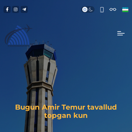
Bugun Amir Temur tavallud
topgan kun