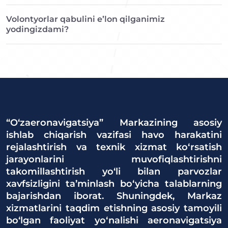
Volontyorlar qabulini e’lon qilganimiz
yodingizdami?
“O‘zaeronavigatsiya” Markazining asosiy
ishlab chiqarish vazifasi havo harakatini
rejalashtirish va texnik xizmat ko‘rsatish
jarayonlarini muvofiqlashtirishni
takomillashtirish yo‘li bilan parvozlar
xavfsizligini ta’minlash bo‘yicha talablarning
bajarishdan iborat. Shuningdek, Markaz
xizmatlarini taqdim etishning asosiy tamoyili
bo‘lgan faoliyat yo‘nalishi aeronavigatsiya