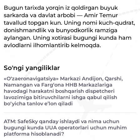
Bugun tarixda yorqin iz qoldirgan buyuk
sarkarda va davlat arbobi — Amir Temur
tavallud topgan kun. Uning nomi kuch-qudrat,
donishmandlik va bunyodkorlik ramziga
aylangan. Uning xotirasi bugungi kunda ham
avlodlarni ilhomlantirib kelmoqda.
So'ngi yangiliklar
«O‘zaeronavigatsiya» Markazi Andijon, Qarshi,
Namangan va Farg‘ona HHB Markazlariga
havodagi harakatni boshqarish dispetcheri
lavozimiga bitiruvchilarni ishga qabul qilish
bo‘yicha tanlov e’lon qiladi
ATM: SafeSky qanday ishlaydi va nima uchun
bugungi kunda UUA operatorlari uchun muhim
platforma hisoblanadi?