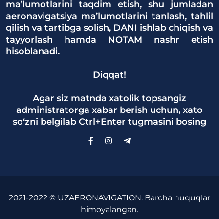
ma’lumotlarini taqdim etish, shu jumladan
aeronavigatsiya ma’lumotlarini tanlash, tahlil
qilish va tartibga solish, DANI ishlab chiqish va
tayyorlash hamda NOTAM nashr etish
hisoblanadi.
Diqqat!
Agar siz matnda xatolik topsangiz
administratorga xabar berish uchun, xato
so‘zni belgilab Ctrl+Enter tugmasini bosing
2021-2022 © UZAERONAVIGATION. Barcha huquqlar
himoyalangan.