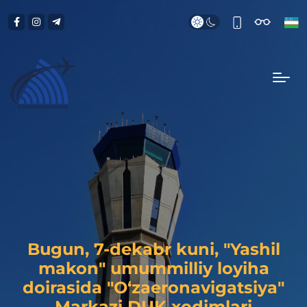
Bugun, 7-dekabr kuni, "Yashil
makon" umummilliy loyiha
doirasida "O‘zaeronavigatsiya"
Markazi DUK xodimlari