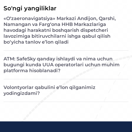
So'ngi yangiliklar
«O‘zaeronavigatsiya» Markazi Andijon, Qarshi,
Namangan va Farg‘ona HHB Markazlariga
havodagi harakatni boshqarish dispetcheri
lavozimiga bitiruvchilarni ishga qabul qilish
bo‘yicha tanlov e’lon qiladi
ATM: SafeSky qanday ishlaydi va nima uchun
bugungi kunda UUA operatorlari uchun muhim
platforma hisoblanadi?
Volontyorlar qabulini e’lon qilganimiz
yodingizdami?