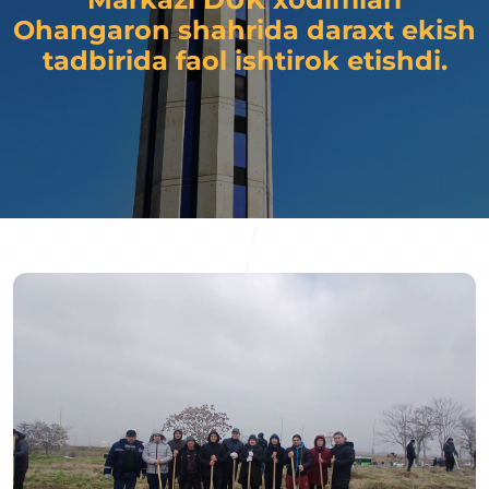
Ohangaron shahrida daraxt ekish
tadbirida faol ishtirok etishdi.