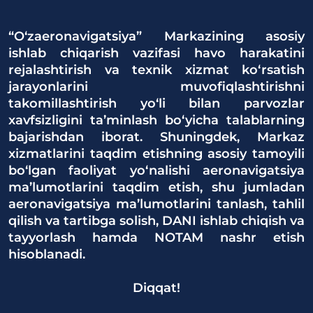
“O‘zaeronavigatsiya” Markazining asosiy
ishlab chiqarish vazifasi havo harakatini
rejalashtirish va texnik xizmat ko‘rsatish
jarayonlarini muvofiqlashtirishni
takomillashtirish yo‘li bilan parvozlar
xavfsizligini ta’minlash bo‘yicha talablarning
bajarishdan iborat. Shuningdek, Markaz
xizmatlarini taqdim etishning asosiy tamoyili
bo‘lgan faoliyat yo‘nalishi aeronavigatsiya
ma’lumotlarini taqdim etish, shu jumladan
aeronavigatsiya ma’lumotlarini tanlash, tahlil
qilish va tartibga solish, DANI ishlab chiqish va
tayyorlash hamda NOTAM nashr etish
hisoblanadi.
Diqqat!