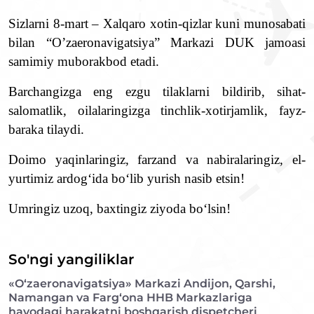
Sizlarni 8-mart – Xalqaro xotin-qizlar kuni munosabati
bilan “O’zaeronavigatsiya” Markazi DUK jamoasi
samimiy muborakbod etadi.
Barchangizga eng ezgu tilaklarni bildirib, sihat-
salomatlik, oilalaringizga tinchlik-xotirjamlik, fayz-
baraka tilaydi.
Doimo yaqinlaringiz, farzand va nabiralaringiz, el-
yurtimiz ardogʻida boʻlib yurish nasib etsin!
Umringiz uzoq, baxtingiz ziyoda boʻlsin!
So'ngi yangiliklar
«O‘zaeronavigatsiya» Markazi Andijon, Qarshi,
Namangan va Farg‘ona HHB Markazlariga
havodagi harakatni boshqarish dispetcheri