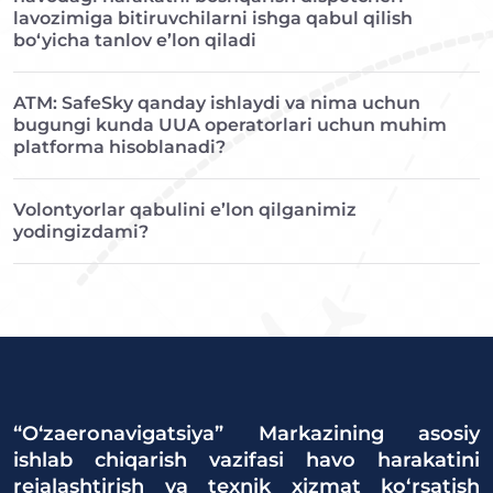
lavozimiga bitiruvchilarni ishga qabul qilish
bo‘yicha tanlov e’lon qiladi
ATM: SafeSky qanday ishlaydi va nima uchun
bugungi kunda UUA operatorlari uchun muhim
platforma hisoblanadi?
Volontyorlar qabulini e’lon qilganimiz
yodingizdami?
“O‘zaeronavigatsiya” Markazining asosiy
ishlab chiqarish vazifasi havo harakatini
rejalashtirish va texnik xizmat ko‘rsatish