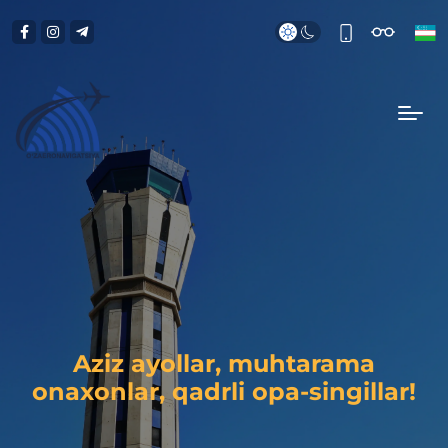
Aziz ayollar, muhtarama
onaxonlar, qadrli opa-singillar!