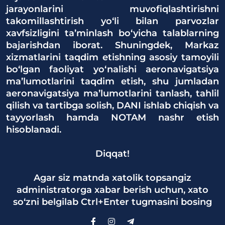
jarayonlarini muvofiqlashtirishni
takomillashtirish yo‘li bilan parvozlar
xavfsizligini ta’minlash bo‘yicha talablarning
bajarishdan iborat. Shuningdek, Markaz
xizmatlarini taqdim etishning asosiy tamoyili
bo‘lgan faoliyat yo‘nalishi aeronavigatsiya
ma’lumotlarini taqdim etish, shu jumladan
aeronavigatsiya ma’lumotlarini tanlash, tahlil
qilish va tartibga solish, DANI ishlab chiqish va
tayyorlash hamda NOTAM nashr etish
hisoblanadi.
Diqqat!
Agar siz matnda xatolik topsangiz
administratorga xabar berish uchun, xato
so‘zni belgilab Ctrl+Enter tugmasini bosing