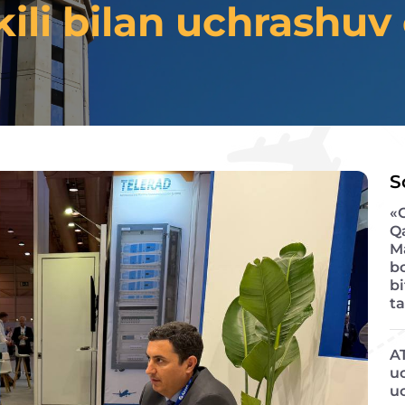
ili bilan uchrashuv
S
«
Q
M
b
bi
ta
A
u
u