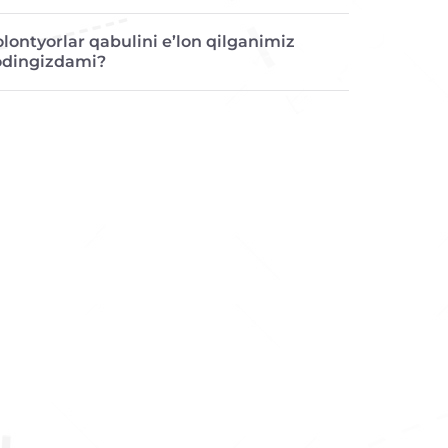
lontyorlar qabulini e’lon qilganimiz
odingizdami?