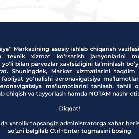
iya” Markazining asosiy ishlab chiqarish vazifas
va texnik xizmat ko‘rsatish jarayonlarini muv
 yo‘li bilan parvozlar xavfsizligini ta’minlash bo‘
rat. Shuningdek, Markaz xizmatlarini taqdim 
 faoliyat yo‘nalishi aeronavigatsiya ma’lumotlar
ronavigatsiya ma’lumotlarini tanlash, tahlil qi
lab chiqish va tayyorlash hamda NOTAM nashr etis
Diqqat!
da xatolik topsangiz administratorga xabar beri
so‘zni belgilab Ctrl+Enter tugmasini bosing