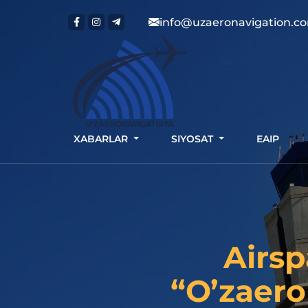
info@uzaeronavigation.c
XABARLAR
SIYOSAT
EAIP
Airsp
“O’zaero