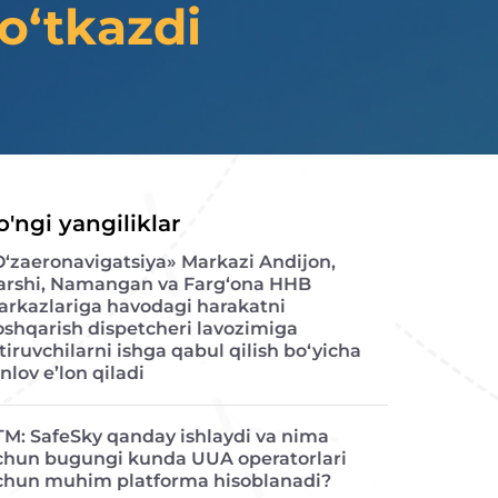
 o‘tkazdi
o'ngi yangiliklar
O‘zaeronavigatsiya» Markazi Andijon,
arshi, Namangan va Farg‘ona HHB
arkazlariga havodagi harakatni
oshqarish dispetcheri lavozimiga
tiruvchilarni ishga qabul qilish bo‘yicha
nlov e’lon qiladi
TM: SafeSky qanday ishlaydi va nima
chun bugungi kunda UUA operatorlari
chun muhim platforma hisoblanadi?