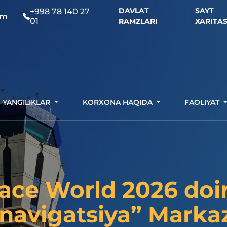
DAVLAT
SAYT
+998 78 140 27
om
01
RAMZLARI
XARITAS
YANGILIKLAR
KORXONA HAQIDA
FAOLIYAT
ace World 2026 doi
navigatsiya” Markaz