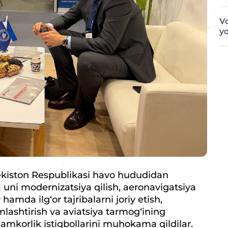
Vo
y
kiston Respublikasi havo hududidan
a uni modernizatsiya qilish, aeronavigatsiya
hamda ilg‘or tajribalarni joriy etish,
mlashtirish va aviatsiya tarmog‘ining
 hamkorlik istiqbollarini muhokama qildilar.