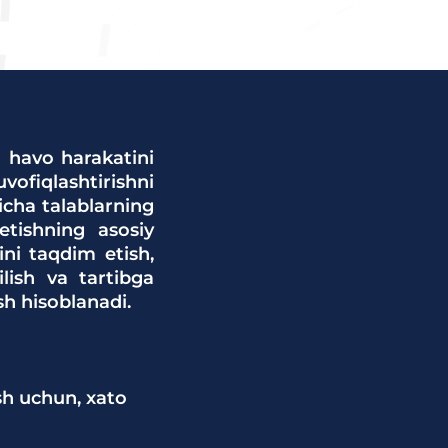
i havo harakatini
ofiqlashtirishni
yicha talablarning
etishning asosiy
ini taqdim etish,
lish va tartibga
h hisoblanadi.
sh uchun, xato