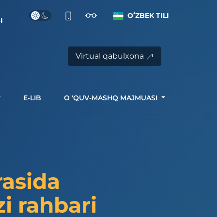
OʻZBEK TILI
I
Virtual qabulxona
E-LIB
O ‘QUV-MASHQ MAJMUASI
rasida
i rahbari