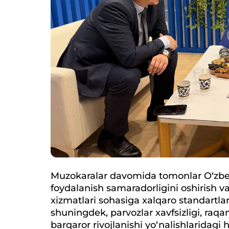
Muzokaralar davomida tomonlar O‘zbe
foydalanish samaradorligini oshirish v
xizmatlari sohasiga xalqaro standartlar 
shuningdek, parvozlar xavfsizligi, raqa
barqaror rivojlanishi yo‘nalishlaridagi