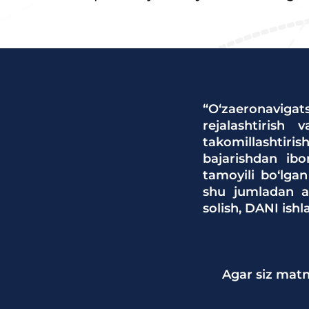
“O‘zaeronavigats
rejalashtirish 
takomillashtirish
bajarishdan ibo
tamoyili bo‘lgan
shu jumladan ae
solish, DANI ish
Agar siz matn