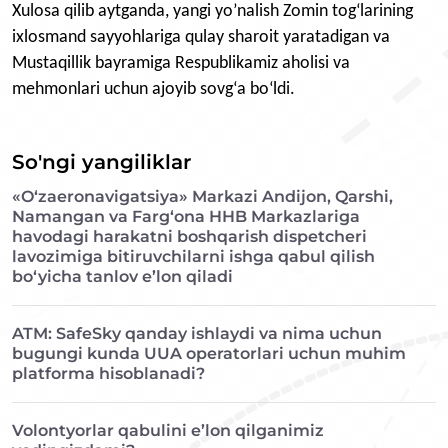
Xulosa qilib aytganda, yangi yo’nalish Zomin tog‘larining
ixlosmand sayyohlariga qulay sharoit yaratadigan va
Mustaqillik bayramiga Respublikamiz aholisi va
mehmonlari uchun ajoyib sovg‘a bo‘ldi.
So'ngi yangiliklar
«O‘zaeronavigatsiya» Markazi Andijon, Qarshi,
Namangan va Farg‘ona HHB Markazlariga
havodagi harakatni boshqarish dispetcheri
lavozimiga bitiruvchilarni ishga qabul qilish
bo‘yicha tanlov e’lon qiladi
ATM: SafeSky qanday ishlaydi va nima uchun
bugungi kunda UUA operatorlari uchun muhim
platforma hisoblanadi?
Volontyorlar qabulini e’lon qilganimiz