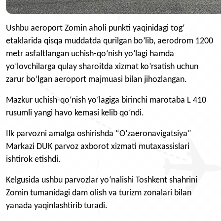
Ushbu aeroport Zomin aholi punkti yaqinidagi tog‘
etaklarida qisqa muddatda qurilgan bo’lib, aerodrom 1200
metr asfaltlangan uchish-qo‘nish yo‘lagi hamda
yo‘lovchilarga qulay sharoitda xizmat ko’rsatish uchun
zarur bo’lgan aeroport majmuasi bilan jihozlangan.
Mazkur uchish-qo‘nish yo‘lagiga birinchi marotaba L 410
rusumli yangi havo kemasi kelib qo‘ndi.
Ilk parvozni amalga oshirishda “O‘zaeronavigatsiya”
Markazi DUK parvoz axborot xizmati mutaxassislari
ishtirok etishdi.
Kelgusida ushbu parvozlar yoʻnalishi Toshkent shahrini
Zomin tumanidagi dam olish va turizm zonalari bilan
yanada yaqinlashtirib turadi.