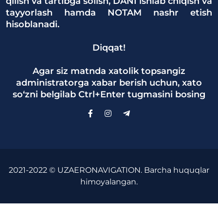
qilish va tartibga solish, DANI ishlab chiqish va
tayyorlash hamda NOTAM nashr etish
hisoblanadi.
Diqqat!
Agar siz matnda xatolik topsangiz
administratorga xabar berish uchun, xato
so‘zni belgilab Ctrl+Enter tugmasini bosing
2021-2022 © UZAERONAVIGATION. Barcha huquqlar
himoyalangan.