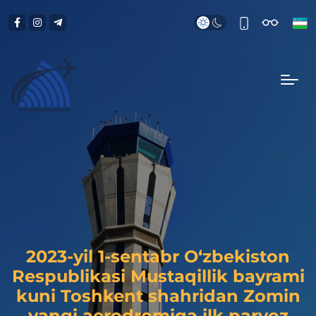
2023-yil 1-sentabr O‘zbekiston
Respublikasi Mustaqillik bayrami
kuni Toshkent shahridan Zomin
yangi aerodromiga ilk parvoz