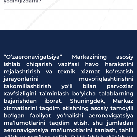
yodingizdami?
“O‘zaeronavigatsiya” Markazining asosiy
ishlab chiqarish vazifasi havo harakatini
rejalashtirish va texnik xizmat ko‘rsatish
jarayonlarini muvofiqlashtirishni
takomillashtirish yo‘li bilan parvozlar
xavfsizligini ta’minlash bo‘yicha talablarning
bajarishdan iborat. Shuningdek, Markaz
xizmatlarini taqdim etishning asosiy tamoyili
bo‘lgan faoliyat yo‘nalishi aeronavigatsiya
ma’lumotlarini taqdim etish, shu jumladan
aeronavigatsiya ma’lumotlarini tanlash, tahlil