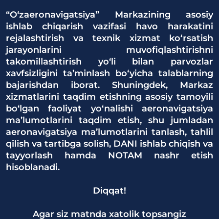
“O‘zaeronavigatsiya” Markazining asosiy
ishlab chiqarish vazifasi havo harakatini
rejalashtirish va texnik xizmat ko‘rsatish
jarayonlarini muvofiqlashtirishni
takomillashtirish yo‘li bilan parvozlar
xavfsizligini ta’minlash bo‘yicha talablarning
bajarishdan iborat. Shuningdek, Markaz
xizmatlarini taqdim etishning asosiy tamoyili
bo‘lgan faoliyat yo‘nalishi aeronavigatsiya
ma’lumotlarini taqdim etish, shu jumladan
aeronavigatsiya ma’lumotlarini tanlash, tahlil
qilish va tartibga solish, DANI ishlab chiqish va
tayyorlash hamda NOTAM nashr etish
hisoblanadi.
Diqqat!
Agar siz matnda xatolik topsangiz