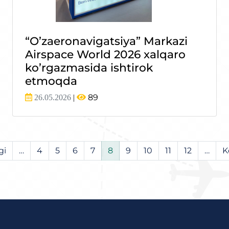
“O’zaeronavigatsiya” Markazi
Airspace World 2026 xalqaro
ko’rgazmasida ishtirok
etmoqda
89
26.05.2026
|
(current)
gi
…
4
5
6
7
8
9
10
11
12
…
K