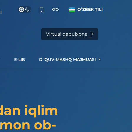
OʻZBEK TILI
I
Virtual qabulxona
E-LIB
O ‘QUV-MASHQ MAJMUASI
idan iqlim
yomon ob-