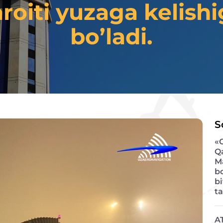
roiti yuzaga kelish
bo’ladi.
S
«
Q
M
b
bi
ta
A