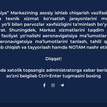
iya” Markazining asosiy ishlab chiqarish vazifas
va texnik xizmat ko‘rsatish jarayonlarini muv
 yo‘li bilan parvozlar xavfsizligini ta’minlash bo‘
rat. Shuningdek, Markaz xizmatlarini taqdim 
 faoliyat yo‘nalishi aeronavigatsiya ma’lumotlar
ronavigatsiya ma’lumotlarini tanlash, tahlil qi
lab chiqish va tayyorlash hamda NOTAM nashr etis
Diqqat!
da xatolik topsangiz administratorga xabar beri
so‘zni belgilab Ctrl+Enter tugmasini bosing