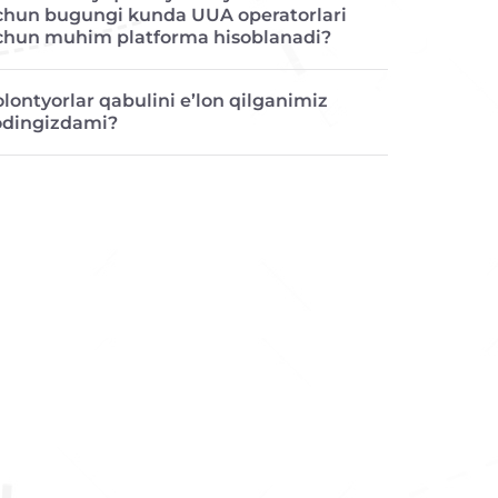
chun bugungi kunda UUA operatorlari
chun muhim platforma hisoblanadi?
lontyorlar qabulini e’lon qilganimiz
odingizdami?