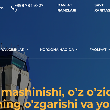
DAVLAT
SAYT
+998 78 140 27
om
01
RAMZLARI
XARITAS
YANGILIKLAR
KORXONA HAQIDA
FAOLIYAT
lmashinishi, o’z o’z
ning o'zgarishi va 