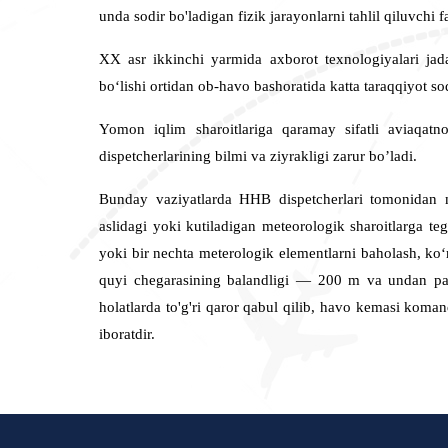
unda sodir bo'ladigan fizik jarayonlarni tahlil qiluvchi f
XX asr ikkinchi yarmida axborot texnologiyalari jad
boʻlishi ortidan ob-havo bashoratida katta taraqqiyot sod
Yomon iqlim sharoitlariga qaramay sifatli aviaqatn
dispetcherlarining bilmi va ziyrakligi zarur bo’ladi.
Bunday vaziyatlarda HHB dispetcherlari tomonidan 
aslidagi yoki kutiladigan meteorologik sharoitlarga teg
yoki bir nechta meterologik elementlarni baholash, ko
quyi chegarasining balandligi — 200 m va undan pa
holatlarda to'g'ri qaror qabul qilib, havo kemasi koma
iboratdir.