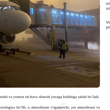
u
u
Vo
y
garishi va yomon ob-havo sharoiti yuzaga kelishiga sabab bo’ladi.
orologiya bo’lib, u atmosferani o'rganuvchi, yer atmosferasi va