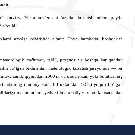
andir.
allashuvi va Yer atmosferasini fazodan kuzatish imkoni paydo
ir boʻldi.
ovlarni amalga oshirishda albatta Havo harakatini boshqarish
meteorologik ma'lumot, tahlil, prognoz va boshqa har qanday
ishli bo‘lgan bildirishlar, meterologik kuzatish jarayonida — bir
‘rinuvchanlik qiymatlari 2000 m va undan kam yoki bulutlarning
st, ularning umumiy soni 3-4 oktantdan (SCT) yuqori bo‘lgan
ndirlariga ma'lumotlarni yetkazishda amaliy yordam ko'rsatishdan