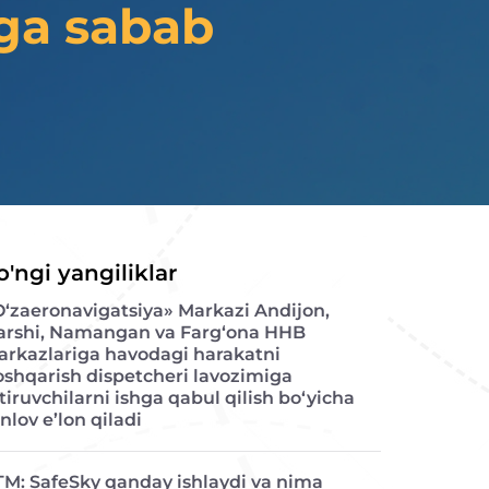
iga sabab
o'ngi yangiliklar
O‘zaeronavigatsiya» Markazi Andijon,
arshi, Namangan va Farg‘ona HHB
arkazlariga havodagi harakatni
oshqarish dispetcheri lavozimiga
tiruvchilarni ishga qabul qilish bo‘yicha
nlov e’lon qiladi
TM: SafeSky qanday ishlaydi va nima