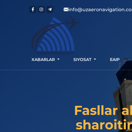
info@uzaeronavigation.c
XABARLAR
SIYOSAT
EAIP
Fasllar a
sharoiti