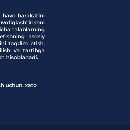
i havo harakatini
ofiqlashtirishni
yicha talablarning
etishning asosiy
ini taqdim etish,
lish va tartibga
h hisoblanadi.
sh uchun, xato