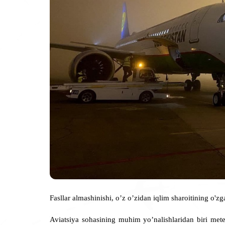
Fasllar almashinishi, o’z o’zidan iqlim sharoitining o'z
Aviatsiya sohasining muhim yo’nalishlaridan biri mete