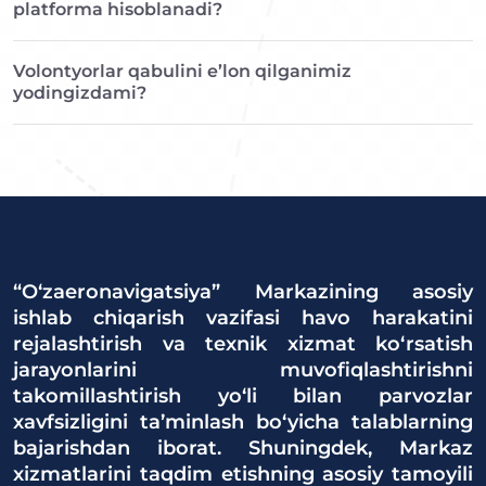
platforma hisoblanadi?
Volontyorlar qabulini e’lon qilganimiz
yodingizdami?
“O‘zaeronavigatsiya” Markazining asosiy
ishlab chiqarish vazifasi havo harakatini
rejalashtirish va texnik xizmat ko‘rsatish
jarayonlarini muvofiqlashtirishni
takomillashtirish yo‘li bilan parvozlar
xavfsizligini ta’minlash bo‘yicha talablarning
bajarishdan iborat. Shuningdek, Markaz
xizmatlarini taqdim etishning asosiy tamoyili