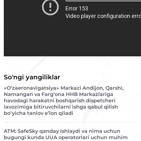
So'ngi yangiliklar
«O‘zaeronavigatsiya» Markazi Andijon, Qarshi,
Namangan va Farg‘ona HHB Markazlariga
havodagi harakatni boshqarish dispetcheri
lavozimiga bitiruvchilarni ishga qabul qilish
bo‘yicha tanlov e’lon qiladi
ATM: SafeSky qanday ishlaydi va nima uchun
bugungi kunda UUA operatorlari uchun muhim