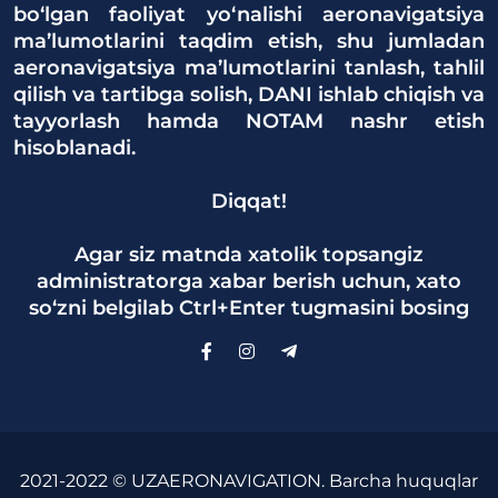
bo‘lgan faoliyat yo‘nalishi aeronavigatsiya
ma’lumotlarini taqdim etish, shu jumladan
aeronavigatsiya ma’lumotlarini tanlash, tahlil
qilish va tartibga solish, DANI ishlab chiqish va
tayyorlash hamda NOTAM nashr etish
hisoblanadi.
Diqqat!
Agar siz matnda xatolik topsangiz
administratorga xabar berish uchun, xato
so‘zni belgilab Ctrl+Enter tugmasini bosing
2021-2022 © UZAERONAVIGATION. Barcha huquqlar