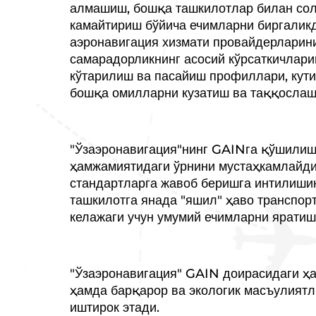
алмашиш, бошқа ташкилотлар билан сол
камайтириш бўйича ечимларни биргалик
аэронавигация хизмати провайдерларин
самарадорликнинг асосий кўрсаткичлари
кўтарилиш ва пасайиш профиллари, кути
бошқа омилларни кузатиш ва таққослаш
"Ўзаэронавигация"нинг GAINга қўшилиш
ҳамжамиятидаги ўрнини мустаҳкамлайди 
стандартларга жавоб беришга интилиши
ташкилотга янада "яшил" ҳаво транспор
келажаги учун умумий ечимларни яратиш
"Ўзаэронавигация" GAIN доирасидаги ҳ
ҳамда барқарор ва экологик масъулият
иштирок этади.