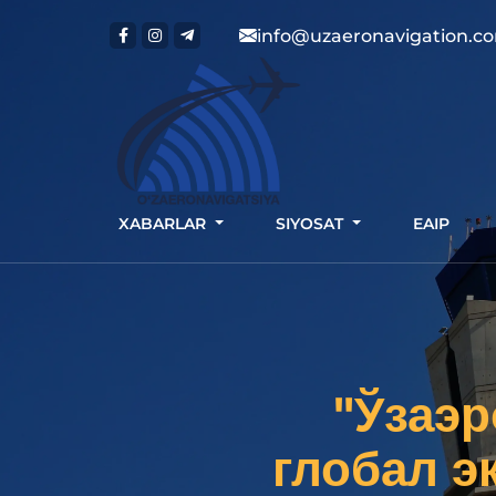
info@uzaeronavigation.c
XABARLAR
SIYOSAT
EAIP
"Ўзаэ
глобал э