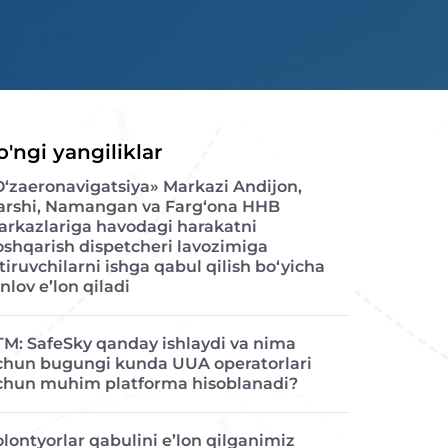
o'ngi yangiliklar
O‘zaeronavigatsiya» Markazi Andijon,
arshi, Namangan va Farg‘ona HHB
arkazlariga havodagi harakatni
oshqarish dispetcheri lavozimiga
tiruvchilarni ishga qabul qilish bo‘yicha
nlov e’lon qiladi
TM: SafeSky qanday ishlaydi va nima
chun bugungi kunda UUA operatorlari
chun muhim platforma hisoblanadi?
lontyorlar qabulini e’lon qilganimiz