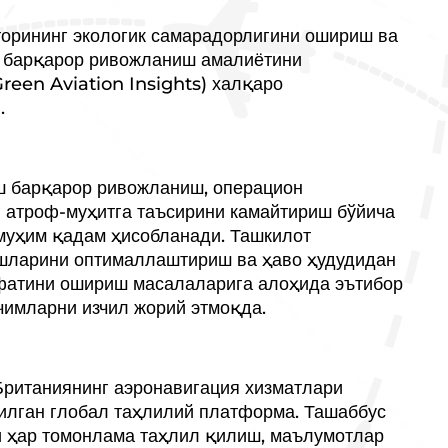
торининг экологик самарадорлигини ошириш ва
а барқарор ривожланиш амалиётини
reen Aviation Insights) халқаро
.
ш барқарор ривожланиш, операцион
 атроф-муҳитга таъсирини камайтириш бўйича
муҳим қадам ҳисобланади. Ташкилот
шларини оптималлаштириш ва ҳаво ҳудудидан
фатини ошириш масалаларига алоҳида эътибор
чимларни изчил жорий этмоқда.
 Британиянинг аэронавигация хизматлари
лган глобал таҳлилий платформа. Ташаббус
и ҳар томонлама таҳлил қилиш, маълумотлар