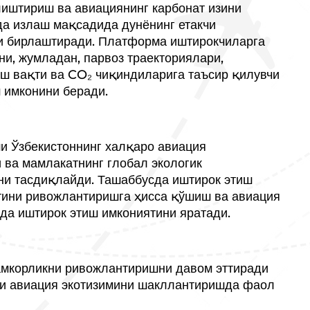
иштириш ва авиациянинг карбонат изини
да излаш мақсадида дунёнинг етакчи
и бирлаштиради. Платформа иштирокчиларга
ни, жумладан, парвоз траекториялари,
ш вақти ва CO₂ чиқиндиларига таъсир қилувчи
 имконини беради.
и Ўзбекистоннинг халқаро авиация
ва мамлакатнинг глобал экологик
ни тасдиқлайди. Ташаббусда иштирок этиш
тини ривожлантиришга ҳисса қўшиш ва авиация
да иштирок этиш имкониятини яратади.
амкорликни ривожлантиришни давом эттиради
ли авиация экотизимини шакллантиришда фаол