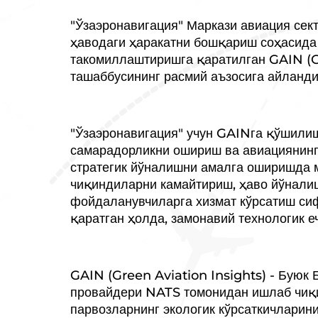
"Ўзаэронавигация" Маркази авиация сек
ҳаводаги ҳаракатни бошқариш соҳасид
такомиллаштиришга қаратилган GAIN (G
ташаббусининг расмий аъзосига айланди
"Ўзаэронавигация" учун GAINга қўшили
самарадорликни ошириш ва авиациянинг
стратегик йўналишни амалга оширишда 
чиқиндиларни камайтириш, ҳаво йўнали
фойдаланувчиларга хизмат кўрсатиш си
қаратган ҳолда, замонавий технологик е
GAIN (Green Aviation Insights) - Буюк
провайдери NATS томонидан ишлаб чиқи
парвозларнинг экологик кўрсаткичларин