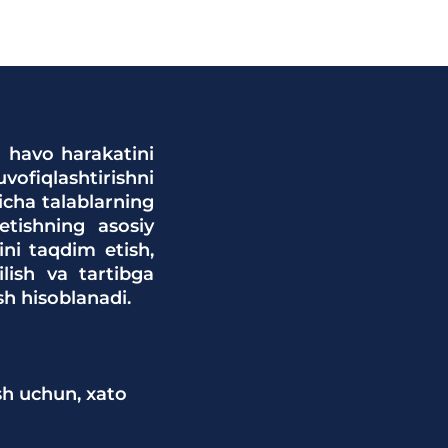
i havo harakatini
ofiqlashtirishni
yicha talablarning
etishning asosiy
ini taqdim etish,
lish va tartibga
h hisoblanadi.
sh uchun, xato