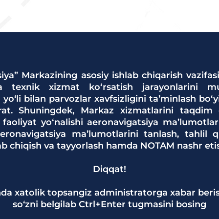
iya” Markazining asosiy ishlab chiqarish vazifas
va texnik xizmat ko‘rsatish jarayonlarini muv
 yo‘li bilan parvozlar xavfsizligini ta’minlash bo‘
rat. Shuningdek, Markaz xizmatlarini taqdim 
 faoliyat yo‘nalishi aeronavigatsiya ma’lumotlar
ronavigatsiya ma’lumotlarini tanlash, tahlil qi
lab chiqish va tayyorlash hamda NOTAM nashr etis
Diqqat!
da xatolik topsangiz administratorga xabar beri
so‘zni belgilab Ctrl+Enter tugmasini bosing