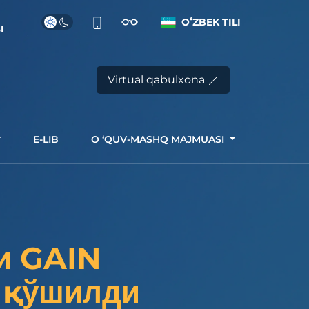
OʻZBEK TILI
I
Virtual qabulxona
E-LIB
O ‘QUV-MASHQ MAJMUASI
и GAIN
а қўшилди