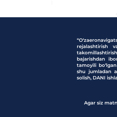
“O‘zaeronavigats
rejalashtirish 
takomillashtirish
bajarishdan ibo
tamoyili bo‘lgan
shu jumladan ae
solish, DANI ish
Agar siz matn