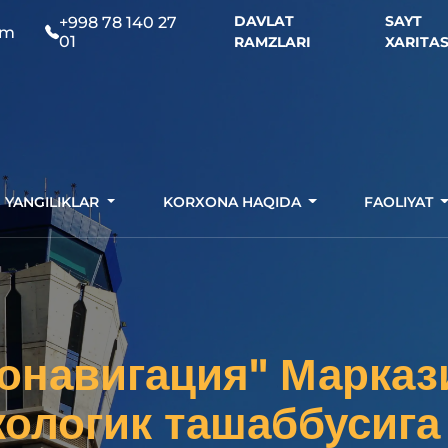
DAVLAT
SAYT
+998 78 140 27
om
01
RAMZLARI
XARITAS
YANGILIKLAR
KORXONA HAQIDA
FAOLIYAT
ронавигация" Марказ
кологик ташаббусиг