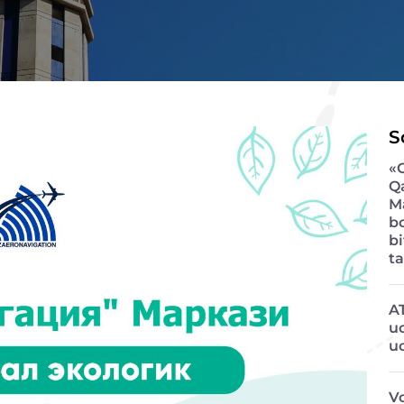
S
«
Q
M
b
bi
ta
A
u
u
Vo