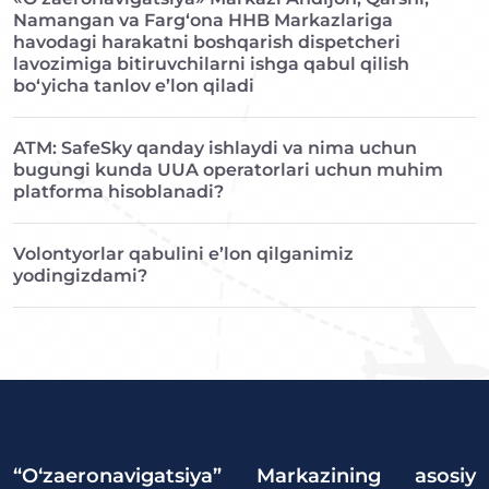
Namangan va Farg‘ona HHB Markazlariga
havodagi harakatni boshqarish dispetcheri
lavozimiga bitiruvchilarni ishga qabul qilish
bo‘yicha tanlov e’lon qiladi
ATM: SafeSky qanday ishlaydi va nima uchun
bugungi kunda UUA operatorlari uchun muhim
platforma hisoblanadi?
Volontyorlar qabulini e’lon qilganimiz
yodingizdami?
“O‘zaeronavigatsiya” Markazining asosiy