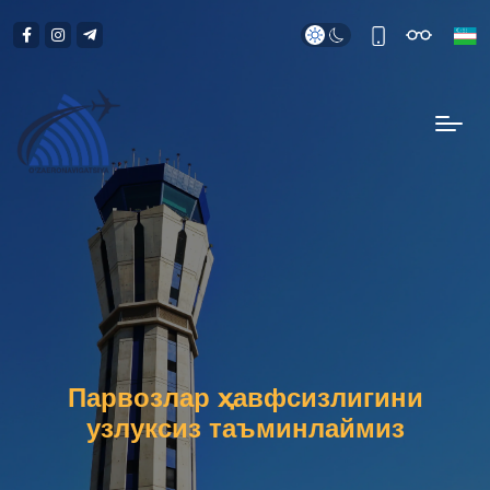
Парвозлар ҳавфсизлигини
узлуксиз таъминлаймиз