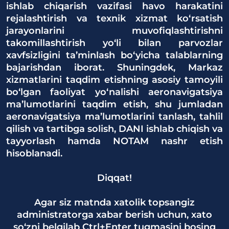
ishlab chiqarish vazifasi havo harakatini
rejalashtirish va texnik xizmat ko‘rsatish
jarayonlarini muvofiqlashtirishni
takomillashtirish yo‘li bilan parvozlar
xavfsizligini ta’minlash bo‘yicha talablarning
bajarishdan iborat. Shuningdek, Markaz
xizmatlarini taqdim etishning asosiy tamoyili
bo‘lgan faoliyat yo‘nalishi aeronavigatsiya
ma’lumotlarini taqdim etish, shu jumladan
aeronavigatsiya ma’lumotlarini tanlash, tahlil
qilish va tartibga solish, DANI ishlab chiqish va
tayyorlash hamda NOTAM nashr etish
hisoblanadi.
Diqqat!
Agar siz matnda xatolik topsangiz
administratorga xabar berish uchun, xato
so‘zni belgilab Ctrl+Enter tugmasini bosing