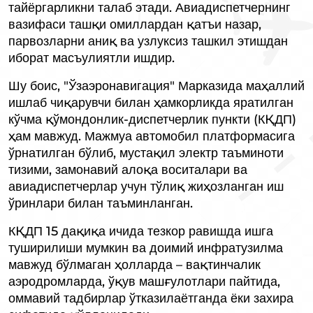
тайёргарликни талаб этади. Авиадиспетчернинг
вазифаси ташқи омиллардан қатъи назар,
парвозларни аниқ ва узлуксиз ташкил этишдан
иборат масъулиятли ишдир.
Шу боис, "Ўзаэронавигация" Марказида маҳаллий
ишлаб чиқарувчи билан ҳамкорликда яратилган
кўчма қўмондонлик-диспетчерлик пункти (КҚДП)
ҳам мавжуд. Мажмуа автомобил платформасига
ўрнатилган бўлиб, мустақил электр таъминоти
тизими, замонавий алоқа воситалари ва
авиадиспетчерлар учун тўлиқ жиҳозланган иш
ўринлари билан таъминланган.
КҚДП 15 дақиқа ичида тезкор равишда ишга
туширилиши мумкин ва доимий инфратузилма
мавжуд бўлмаган ҳолларда – вақтинчалик
аэродромларда, ўқув машғулотлари пайтида,
оммавий тадбирлар ўтказилаётганда ёки захира