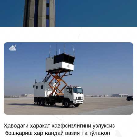
Ҳаводаги ҳаракат хавфсизлигини узлуксиз
бошқариш ҳар қандай вазиятга тўлақон