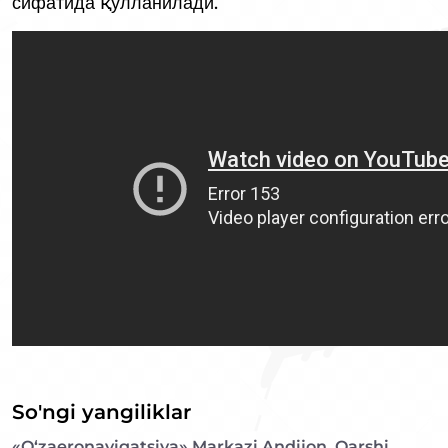
сифатида қўлланилади.
So'ngi yangiliklar
«O‘zaeronavigatsiya» Markazi Andijon, Qarshi,