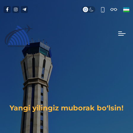
Yangi yilingiz muborak bo‘lsin!