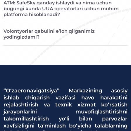
ATM: SafeSky qanday ishlaydi va nima uchun
bugungi kunda UUA operatorlari uchun muhim
platforma hisoblanadi?
Volontyorlar qabulini e’lon qilganimiz
yodingizdami?
“O‘zaeronavigatsiya” Markazining asosiy
ishlab chiqarish vazifasi havo harakatini
rejalashtirish va texnik xizmat ko‘rsatish
jarayonlarini muvofiqlashtirishni
takomillashtirish yo‘li bilan parvozlar
xavfsizligini ta’minlash bo‘yicha talablarning