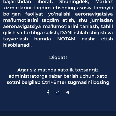
bajarishdan iborat. Shuningdek, Markaz
xizmatlarini taqdim etishning asosiy tamoyili
bo‘lgan faoliyat yo‘nalishi aeronavigatsiya
ma’lumotlarini taqdim etish, shu jumladan
aeronavigatsiya ma’lumotlarini tanlash, tahlil
qilish va tartibga solish, DANI ishlab chiqish va
tayyorlash hamda NOTAM nashr etish
hisoblanadi.
Diqqat!
Agar siz matnda xatolik topsangiz
administratorga xabar berish uchun, xato
so‘zni belgilab Ctrl+Enter tugmasini bosing