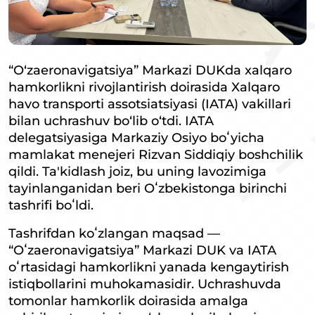
“O‘zaeronavigatsiya” Markazi DUKda xalqaro
hamkorlikni rivojlantirish doirasida Xalqaro
havo transporti assotsiatsiyasi (IATA) vakillari
bilan uchrashuv bo‘lib o‘tdi. IATA
delegatsiyasiga Markaziy Osiyo boʻyicha
mamlakat menejeri Rizvan Siddiqiy boshchilik
qildi. Ta'kidlash joiz, bu uning lavozimiga
tayinlanganidan beri Oʻzbekistonga birinchi
tashrifi boʻldi.
Tashrifdan koʻzlangan maqsad —
“Oʻzaeronavigatsiya” Markazi DUK va IATA
oʻrtasidagi hamkorlikni yanada kengaytirish
istiqbollarini muhokamasidir. Uchrashuvda
tomonlar hamkorlik doirasida amalga