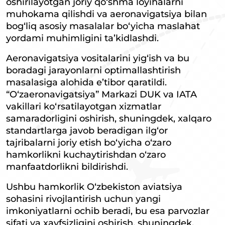
oshirilayotgan joriy qo‘shma loyihalarni
muhokama qilishdi va aeronavigatsiya bilan
bog‘liq asosiy masalalar bo‘yicha maslahat
yordami muhimligini ta’kidlashdi.
Aeronavigatsiya vositalarini yig‘ish va bu
boradagi jarayonlarni optimallashtirish
masalasiga alohida e’tibor qaratildi.
“O‘zaeronavigatsiya” Markazi DUK va IATA
vakillari ko‘rsatilayotgan xizmatlar
samaradorligini oshirish, shuningdek, xalqaro
standartlarga javob beradigan ilg‘or
tajribalarni joriy etish bo‘yicha o‘zaro
hamkorlikni kuchaytirishdan o‘zaro
manfaatdorlikni bildirishdi.
Ushbu hamkorlik O‘zbekiston aviatsiya
sohasini rivojlantirish uchun yangi
imkoniyatlarni ochib beradi, bu esa parvozlar
sifati va xavfsizligini oshirish, shuningdek,