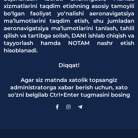
xizmatlarini taqdim etishning asosiy tamoyili
bo‘lgan faoliyat yo‘nalishi aeronavigatsiya
ma’lumotlarini taqdim etish, shu jumladan
aeronavigatsiya ma’lumotlarini tanlash, tahlil
qilish va tartibga solish, DANI ishlab chiqish va
tayyorlash hamda NOTAM nashr etish
hisoblanadi.
Diqqat!
Agar siz matnda xatolik topsangiz
administratorga xabar berish uchun, xato
so‘zni belgilab Ctrl+Enter tugmasini bosing