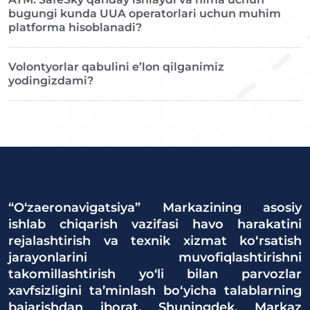
bugungi kunda UUA operatorlari uchun muhim
platforma hisoblanadi?
Volontyorlar qabulini e’lon qilganimiz
yodingizdami?
“O‘zaeronavigatsiya” Markazining asosiy
ishlab chiqarish vazifasi havo harakatini
rejalashtirish va texnik xizmat ko‘rsatish
jarayonlarini muvofiqlashtirishni
takomillashtirish yo‘li bilan parvozlar
xavfsizligini ta’minlash bo‘yicha talablarning
bajarishdan iborat. Shuningdek, Markaz