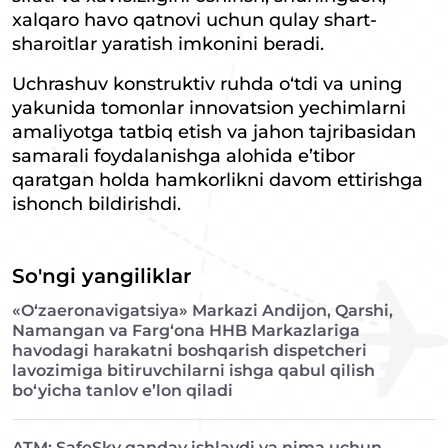
xalqaro havo qatnovi uchun qulay shart-
sharoitlar yaratish imkonini beradi.
Uchrashuv konstruktiv ruhda o‘tdi va uning
yakunida tomonlar innovatsion yechimlarni
amaliyotga tatbiq etish va jahon tajribasidan
samarali foydalanishga alohida e’tibor
qaratgan holda hamkorlikni davom ettirishga
ishonch bildirishdi.
So'ngi yangiliklar
«O‘zaeronavigatsiya» Markazi Andijon, Qarshi,
Namangan va Farg‘ona HHB Markazlariga
havodagi harakatni boshqarish dispetcheri
lavozimiga bitiruvchilarni ishga qabul qilish
bo‘yicha tanlov e’lon qiladi
ATM: SafeSky qanday ishlaydi va nima uchun