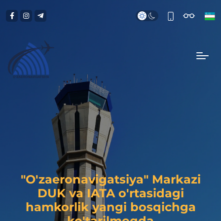
"O'zaeronavigatsiya" Markazi
DUK va IATA o'rtasidagi
hamkorlik yangi bosqichga
ko'tarilmoqda